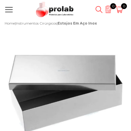
0
0
Home
|
Instrumentos Cirúrgicos
|
Estojos Em Aço Inox