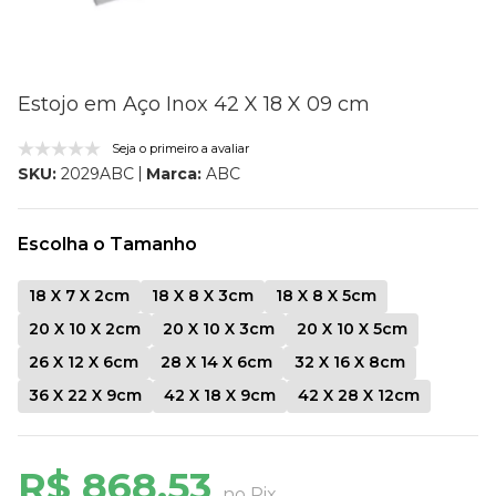
Estojo em Aço Inox 42 X 18 X 09 cm
Seja o primeiro a avaliar
Marca:
ABC
SKU:
2029ABC
Escolha o Tamanho
18 X 7 X 2cm
18 X 8 X 3cm
18 X 8 X 5cm
20 X 10 X 2cm
20 X 10 X 3cm
20 X 10 X 5cm
26 X 12 X 6cm
28 X 14 X 6cm
32 X 16 X 8cm
36 X 22 X 9cm
42 X 18 X 9cm
42 X 28 X 12cm
R$ 868,53
no Pix