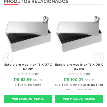
PRODUTOS RELACIONADOS
X
Estojo em Aço Inox 18 X 07 X
Estojo em Aço Inox 18 X 08 X
02 cm
03 cm
(0)
(0)
R$ 83,99
R$ 100,07
no Pix
no Pix
R$ 83,99 no boleto
ou
R$ 103,16
em até
2x
de
R$ 51,58
sem juros
no cartão
VER MAIS DETALHES
VER MAIS DETALHES