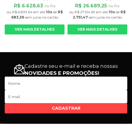
Inox
Inox
R$ 6.628,63
R$ 26.689,25
no Pix
no Pix
ou
R$ 6.833,64
em até
10x
de
R$
ou
R$ 27.514,69
em até
10x
de
R$
683,36
sem juros
no cartão
2.751,47
sem juros
no cartão
VER MAIS DETALHES
VER MAIS DETALHES
Cadastre seu e-mail e receba nossas
NOVIDADES E PROMOÇÕES!
CADASTRAR