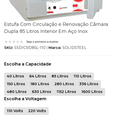
Estufa Com Circulação e Renovação Câmara
Dupla 85 Litros Interior Em Aço Inox
Seja o primeiro a avaliar
Marca:
SOLIDSTEEL
SKU:
SSDICRD85L-110
Escolha a Capacidade
40 Litros
64 Litros
85 Litros
110 Litros
150 Litros
180 Litros
280 Litros
336 Litros
480 Litros
630 Litros
1152 Litros
1600 Litros
Escolha a Voltagem
110 Volts
220 Volts