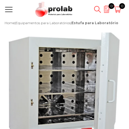
0
0
Home
|
Equipamentos para Laboratórios
|
Estufa para Laboratório