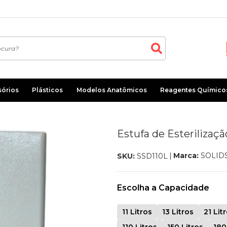
sórios
Plásticos
Modelos Anatômicos
Reagentes Químico
Estufa de Esterilizaçã
Marca:
SOLID
SKU:
SSD110L
Escolha a Capacidade
11 Litros
13 Litros
21 Lit
110 Litros
150 Litros
180