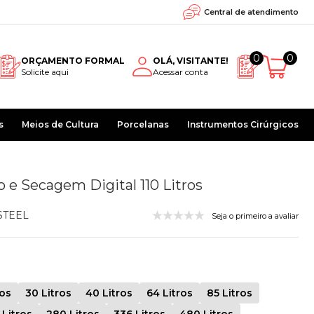
Central de atendimento
0
0
ORÇAMENTO FORMAL
OLÁ, VISITANTE!
Solicite aqui
Acessar conta
s
Meios de Cultura
Porcelanas
Instrumentos Cirúrgicos
o e Secagem Digital 110 Litros
STEEL
Seja o primeiro a avaliar
ros
30 Litros
40 Litros
64 Litros
85 Litros
 Litros
280 Litros
336 Litros
480 Litros