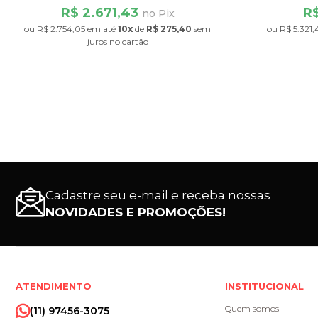
R$ 2.671,43
R$
no Pix
ou
R$ 2.754,05
em até
10x
de
R$ 275,40
sem
ou
R$ 5.321,
juros
no cartão
Cadastre seu e-mail e receba nossas
NOVIDADES E PROMOÇÕES!
ATENDIMENTO
INSTITUCIONAL
Quem somos
(11) 97456-3075