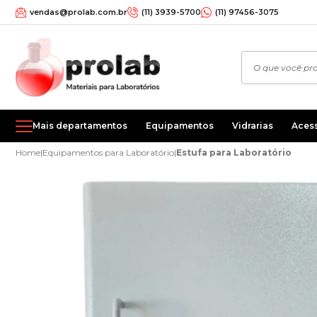
vendas@prolab.com.br
(11) 3939-5700
(11) 97456-3075
Mais departamentos
Equipamentos
Vidrarias
Aces
Home
|
Equipamentos para Laboratório
|
Estufa para Laboratório