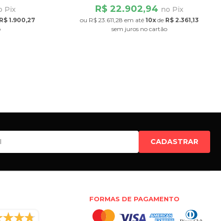
R$ 22.902,94
o Pix
no Pix
R$ 1.900,27
ou
R$ 23.611,28
em até
10x
de
R$ 2.361,13
o
sem juros
no cartão
CADASTRAR
FORMAS DE PAGAMENTO