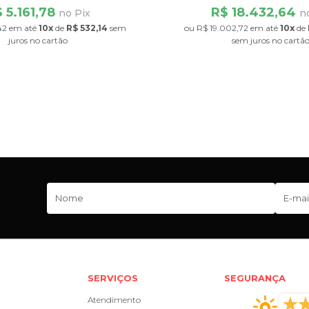
 5.161,78
R$ 18.432,64
no Pix
n
42
em até
10x
de
R$ 532,14
sem
ou
R$ 19.002,72
em até
10x
de
juros
no cartão
sem juros
no cartã
SERVIÇOS
SEGURANÇA
Atendimento