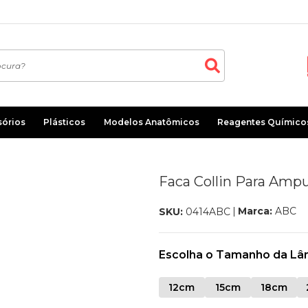
sórios
Plásticos
Modelos Anatômicos
Reagentes Químico
Faca Collin Para Amp
Marca:
ABC
SKU:
0414ABC
Escolha o Tamanho da Lâ
12cm
15cm
18cm