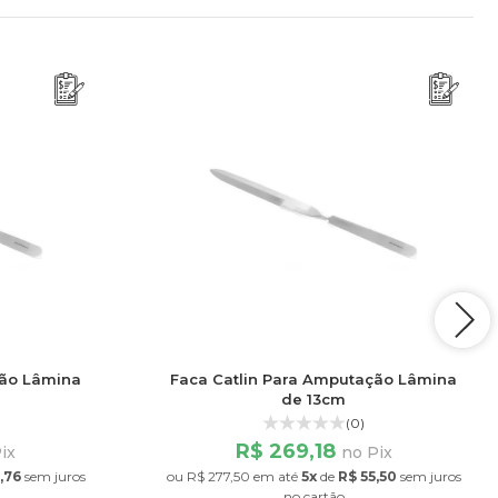
ção Lâmina
Faca Catlin Para Amputação Lâmina
de 13cm
(0)
R$ 269,18
ix
no Pix
1,76
sem juros
ou
R$ 277,50
em até
5x
de
R$ 55,50
sem juros
no cartão