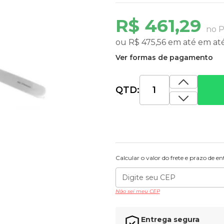
R$ 461,29
no P
ou
R$ 475,56
em até
em at
Ver formas de pagamento
QTD:
Calcular o valor do frete e prazo de e
Não sei meu CEP
Entrega segura