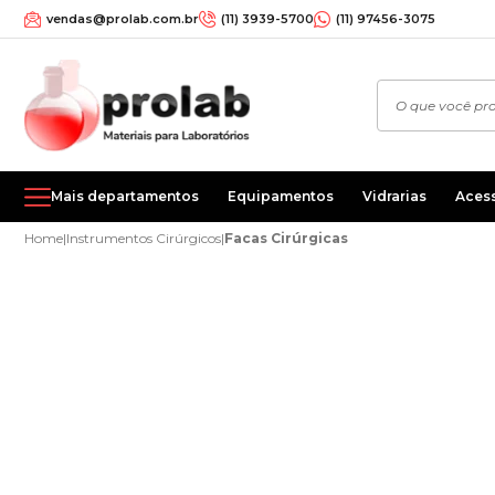
vendas@prolab.com.br
(11) 3939-5700
(11) 97456-3075
Mais departamentos
Equipamentos
Vidrarias
Aces
Home
|
Instrumentos Cirúrgicos
|
Facas Cirúrgicas