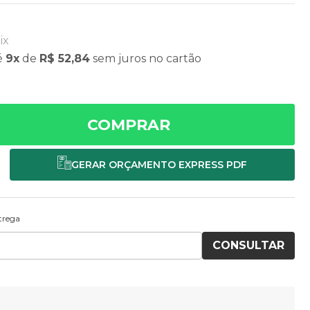
ix
é
9x
de
R$ 52,84
sem juros
no cartão
COMPRAR
ntrega
CONSULTAR