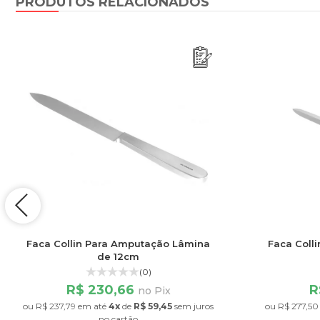
PRODUTOS RELACIONADOS
Faca Collin Para Amputação Lâmina
Faca Coll
de 12cm
(0)
R$ 230,66
R
no Pix
ou
R$ 237,79
em até
4x
de
R$ 59,45
sem juros
ou
R$ 277,50
no cartão