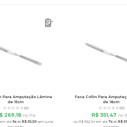
in Para Amputação Lâmina
Faca Collin Para Amputa
de 15cm
de 18cm
(0)
(0)
$ 269,18
R$ 351,47
no Pix
no P
em até
5x
de
R$ 55,50
sem juros
ou
R$ 362,34
em até
7x
de
R$ 5
no cartão
no cartão