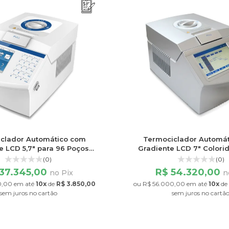
clador Automático com
Termociclador Automá
e LCD 5,7" para 96 Poços
Gradiente LCD 7" Colori
 ou 77 poços de 0,5ml
Poços 0,2ml ou 77 poços
(0)
(0)
37.345,00
R$ 54.320,00
no Pix
n
0,00
em até
10x
de
R$ 3.850,00
ou
R$ 56.000,00
em até
10x
de
sem juros
no cartão
sem juros
no cartã