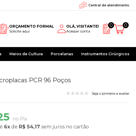
Central de atendimento
0
0
ORÇAMENTO FORMAL
OLÁ, VISITANTE!
Solicite aqui
Acessar conta
s
Meios de Cultura
Porcelanas
Instrumentos Cirúrgicos
icroplacas PCR 96 Poços
Seja o primeiro a avaliar
,25
no Pix
é
6x
de
R$ 54,17
sem juros
no cartão