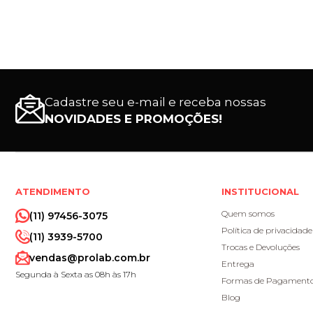
Cadastre seu e-mail e receba nossas
NOVIDADES E PROMOÇÕES!
ATENDIMENTO
INSTITUCIONAL
Quem somos
(11) 97456-3075
Política de privacidade
(11) 3939-5700
Trocas e Devoluções
vendas@prolab.com.br
Entrega
Segunda à Sexta as 08h às 17h
Formas de Pagament
Blog