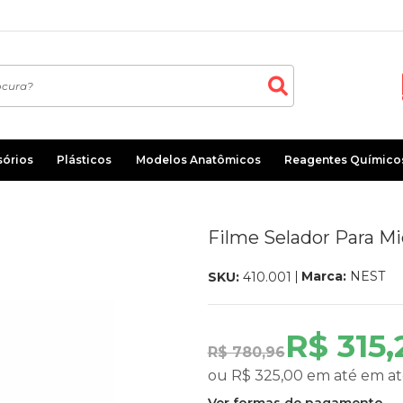
sórios
Plásticos
Modelos Anatômicos
Reagentes Químico
Filme Selador Para M
Marca:
NEST
SKU:
410.001
R$ 315
R$ 780,96
ou
R$ 325,00
em até
em at