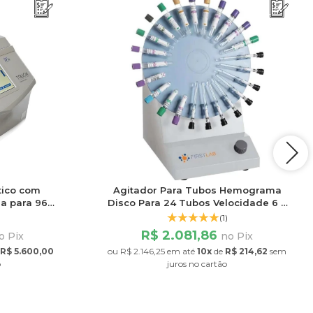
tico com
Agitador Para Tubos Hemograma
da para 96
Disco Para 24 Tubos Velocidade 6 a
 de 0,5ml
32rpm
(1)
R$ 2.081,86
o Pix
no Pix
R$ 5.600,00
ou
R$ 2.146,25
em até
10x
de
R$ 214,62
sem
o
juros
no cartão