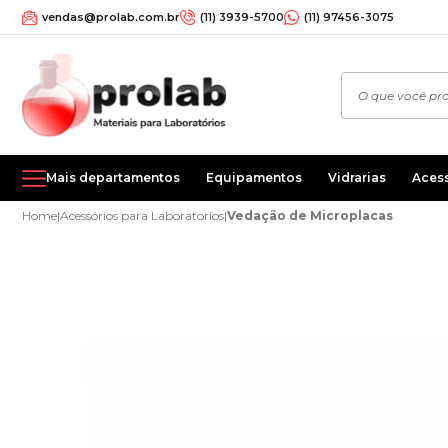
vendas@prolab.com.br
(11) 3939-5700
(11) 97456-3075
Mais departamentos
Equipamentos
Vidrarias
Aces
Home
|
Acessórios para Laboratorios
|
Vedação de Microplacas