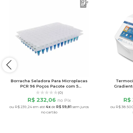
Borracha Seladora Para Microplacas
Termoci
PCR 96 Poços Pacote com 5
Gradient
Unidades Kasvi
0,2ml
(0)
R$ 232,06
R$ 
no Pix
ou
R$ 239,24
em até
4x
de
R$ 59,81
sem juros
ou
R$ 38.50
no cartão