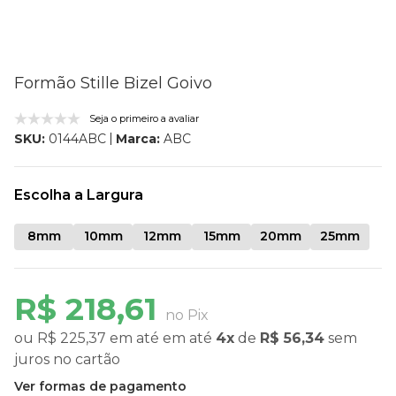
Formão Stille Bizel Goivo
Seja o primeiro a avaliar
Marca:
ABC
SKU:
0144ABC
Escolha a Largura
8mm
10mm
12mm
15mm
20mm
25mm
R$ 218,61
no Pix
ou
R$ 225,37
em até
em até
4x
de
R$ 56,34
sem
juros
no cartão
Ver formas de pagamento