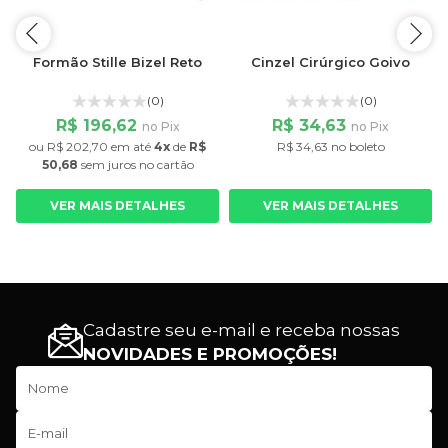
Formão Stille Bizel Reto
Cinzel Cirúrgico Goivo
o
(0)
(0)
R$ 196,62
R$ 34,63
no Pix
no Pix
ou
R$ 202,70
em até
4x
de
R$
R$ 34,63 no boleto
50,68
sem juros
no cartão
VER MAIS DETALHES
VER MAIS DETALHES
Cadastre seu e-mail e receba nossas
NOVIDADES E PROMOÇÕES!