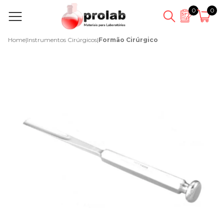
0
0
Home
|
Instrumentos Cirúrgicos
|
Formão Cirúrgico