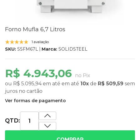
Forno Mufla 6,7 Litros
1 avaliação
Marca:
SOLIDSTEEL
SKU:
SSFM67L
R$ 4.943,06
no Pix
ou
R$ 5.095,94
em até
em até
10x
de
R$ 509,59
sem
juros
no cartão
Ver formas de pagamento
QTD:
COMPRAR