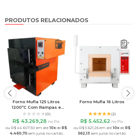
PRODUTOS RELACIONADOS
C
Forno Mufla 125 Litros
Forno Mufla 16 Litros
1200ºC Com Rampas e
Patamares
(0)
(2)
R$ 43.269,28
R$ 5.452,62
no Pix
no Pix
$
ou
R$ 44.607,50
em até
10x
de
R$
ou
R$ 5.621,26
em até
10x
de
R$
4.460,75
sem juros
no cartão
562,13
sem juros
no cartão