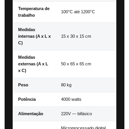
Temperatura de
100°C até 1200°C
trabalho
Medidas
internas (A x L x
15 x 30 x 15 cm
C)
Medidas
externas (A x L
50 x 65 x 65 cm
x C)
Peso
80 kg
Potência
4000 watts
Alimentação
220V — bifásico
Microprocessado digital