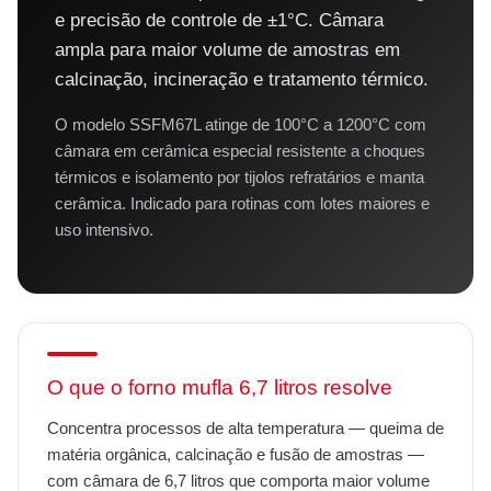
e precisão de controle de ±1°C. Câmara
ampla para maior volume de amostras em
calcinação, incineração e tratamento térmico.
O modelo SSFM67L atinge de 100°C a 1200°C com
câmara em cerâmica especial resistente a choques
térmicos e isolamento por tijolos refratários e manta
cerâmica. Indicado para rotinas com lotes maiores e
uso intensivo.
O que o forno mufla 6,7 litros resolve
Concentra processos de alta temperatura — queima de
matéria orgânica, calcinação e fusão de amostras —
com câmara de 6,7 litros que comporta maior volume