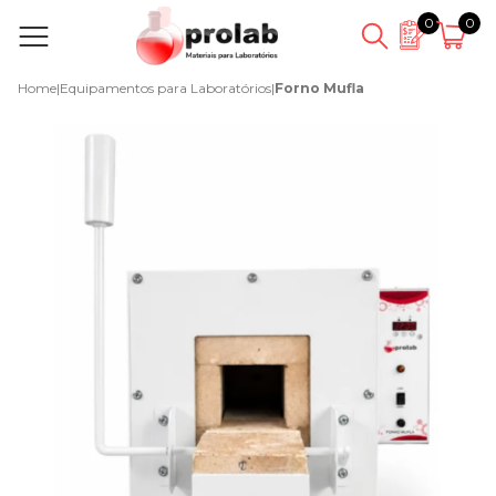
0
0
Home
|
Equipamentos para Laboratórios
|
Forno Mufla