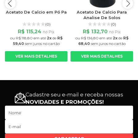
Acetato De Calcio em Pó Pa
Acetato De Calcio Para
Analise De Solos
(0)
(0)
R$ 115,24
R$ 132,70
no Pix
no Pix
ou
R$ 118,80
em até
2x
de
R$
ou
R$ 136,80
em até
2x
de
R$
59,40
sem juros
no cartão
68,40
sem juros
no cartão
VER MAIS DETALHES
VER MAIS DETALHES
Cadastre seu e-mail e receba nossas
NOVIDADES E PROMOÇÕES!