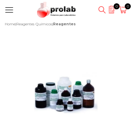
0
0
Home
|
Reagentes Químicos
|
Reagentes