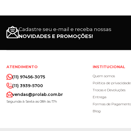
Cadastre seu e-mail e receba nossas
NOVIDADES E PROMOÇÕES!
ATENDIMENTO
INSTITUCIONAL
Quem somos
(11) 97456-3075
Política de privacidade
(11) 3939-5700
Trocas e Devoluções
vendas@prolab.com.br
Entrega
Segunda à Sexta as 08h às 17h
Formas de Pagament
Blog