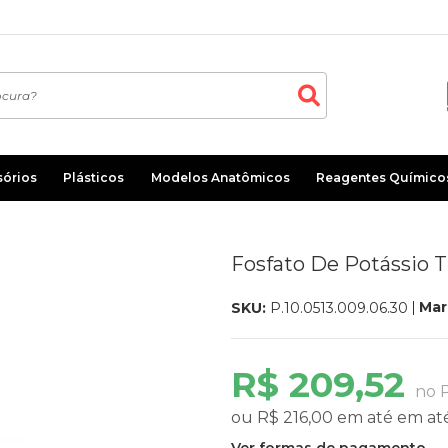
sórios
Plásticos
Modelos Anatômicos
Reagentes Químico
Fosfato De Potássio T
Mar
SKU:
P.10.0513.009.06.30
R$ 209,52
no P
ou
R$ 216,00
em até
em at