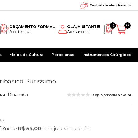
Central de atendimento
0
0
ORÇAMENTO FORMAL
OLÁ, VISITANTE!
Solicite aqui
Acessar conta
s
Meios de Cultura
Porcelanas
Instrumentos Cirúrgicos
ribasico Purissimo
ca:
Dinâmica
Seja o primeiro a avaliar
ix
é
4x
de
R$ 54,00
sem juros
no cartão