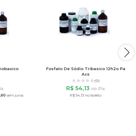
nobasico
Fosfato De Sódio Tribasico 12h2o Pa
Acs
(0)
R$ 54,13
ix
no Pix
,60
sem juros
R$ 54,13 no boleto