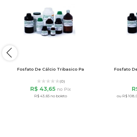
Fosfato De Cálcio Tribasico Pa
Fosfato De
(0)
R$ 43,65
R
no Pix
R$ 43,65 no boleto
ou
R$ 108,