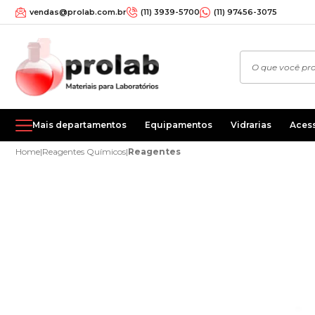
vendas@prolab.com.br
(11) 3939-5700
(11) 97456-3075
Mais departamentos
Equipamentos
Vidrarias
Aces
Home
|
Reagentes Químicos
|
Reagentes