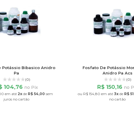
 Potássio Bibasico Anidro
Fosfato De Potássio Mo
Pa
Anidro Pa Acs
(0)
(0)
$ 104,76
R$ 150,16
no Pix
no P
00
em até
2x
de
R$ 54,00
sem
ou
R$ 154,80
em até
3x
de
R$ 51
juros
no cartão
no cartão