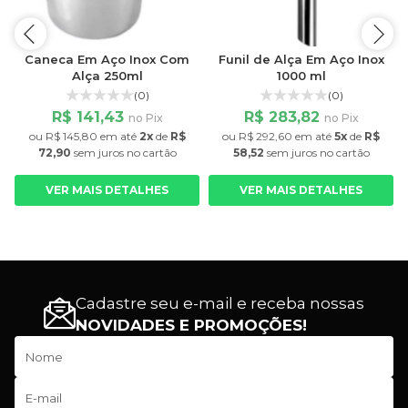
Caneca Em Aço Inox Com
Funil de Alça Em Aço Inox
Alça 250ml
1000 ml
(0)
(0)
R$ 141,43
R$ 283,82
no Pix
no Pix
ou
R$ 145,80
em até
2x
de
R$
ou
R$ 292,60
em até
5x
de
R$
72,90
sem juros
no cartão
58,52
sem juros
no cartão
VER MAIS DETALHES
VER MAIS DETALHES
Cadastre seu e-mail e receba nossas
NOVIDADES E PROMOÇÕES!