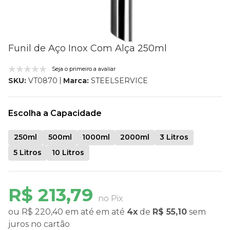
Funil de Aço Inox Com Alça 250ml
Seja o primeiro a avaliar
Marca:
STEELSERVICE
SKU:
VT0870
Escolha a Capacidade
250ml
500ml
1000ml
2000ml
3 Litros
5 Litros
10 Litros
R$ 213,79
no Pix
ou
R$ 220,40
em até
em até
4x
de
R$ 55,10
sem
juros
no cartão