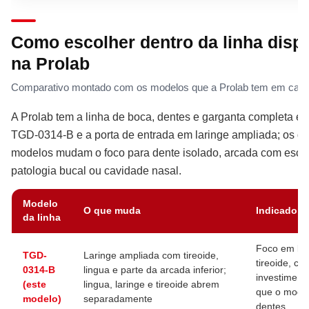
Como escolher dentro da linha disp
na Prolab
Comparativo montado com os modelos que a Prolab tem em catá
A Prolab tem a linha de boca, dentes e garganta completa e
TGD-0314-B e a porta de entrada em laringe ampliada; os d
modelos mudam o foco para dente isolado, arcada com esco
patologia bucal ou cavidade nasal.
Modelo
O que muda
Indicado p
da linha
Foco em lar
TGD-
Laringe ampliada com tireoide,
tireoide, co
0314-B
lingua e parte da arcada inferior;
investiment
(este
lingua, laringe e tireoide abrem
que o mode
modelo)
separadamente
dentes