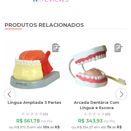
PRODUTOS RELACIONADOS
Língua Ampliada 3 Partes
Arcada Dentária Com
Língua e Escova
(0)
(0)
R$ 561,78
R$ 343,93
no Pix
no Pix
1
ou
R$ 579,15
em até
10x
de
R$
ou
R$ 354,57
em até
7x
de
R$