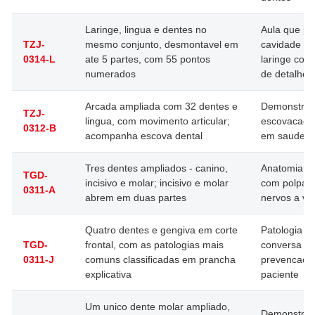
Laringe, lingua e dentes no
Aula que pre
TZJ-
mesmo conjunto, desmontavel em
cavidade ora
0314-L
ate 5 partes, com 55 pontos
laringe com 
numerados
de detalhe
Arcada ampliada com 32 dentes e
Demonstrac
TZJ-
lingua, com movimento articular;
escovacao 
0312-B
acompanha escova dental
em saude b
Tres dentes ampliados - canino,
Anatomia do
TGD-
incisivo e molar; incisivo e molar
com polpa, 
0311-A
abrem em duas partes
nervos a vis
Quatro dentes e gengiva em corte
Patologia bu
TGD-
frontal, com as patologias mais
conversa d
0311-J
comuns classificadas em prancha
prevencao 
explicativa
paciente
Um unico dente molar ampliado,
Demonstrac