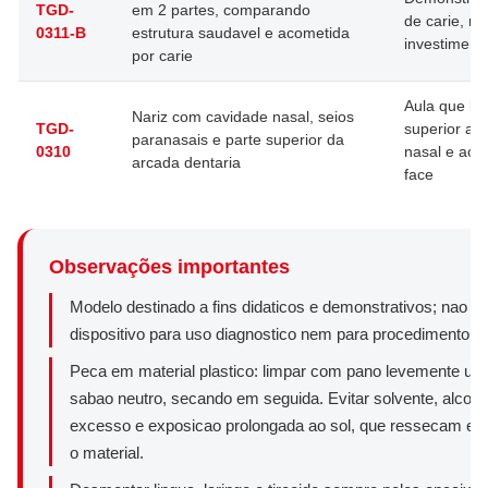
TGD-
em 2 partes, comparando
de carie, n
0311-B
estrutura saudavel e acometida
investimento
por carie
Aula que li
Nariz com cavidade nasal, seios
TGD-
superior a 
paranasais e parte superior da
0310
nasal e aos
arcada dentaria
face
Observações importantes
Modelo destinado a fins didaticos e demonstrativos; nao e
dispositivo para uso diagnostico nem para procedimento cli
Peca em material plastico: limpar com pano levemente um
sabao neutro, secando em seguida. Evitar solvente, alcoo
excesso e exposicao prolongada ao sol, que ressecam e
o material.