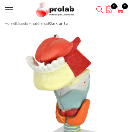
0
0
Home
|
Modelo Anatômico
|
Garganta