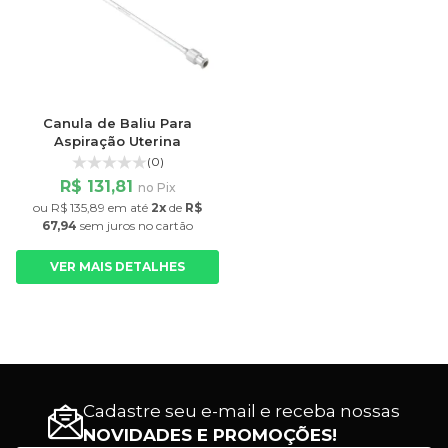
Canula de Baliu Para
Aspiração Uterina
(0)
R$ 131,81
no Pix
ou
R$ 135,89
em até
2x
de
R$
67,94
sem juros
no cartão
VER MAIS DETALHES
Cadastre seu e-mail e receba nossas
NOVIDADES E PROMOÇÕES!