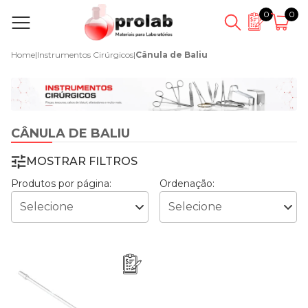
0
0
Home
|
Instrumentos Cirúrgicos
|
Cânula de Baliu
CÂNULA DE BALIU
MOSTRAR FILTROS
Produtos por página:
Ordenação: