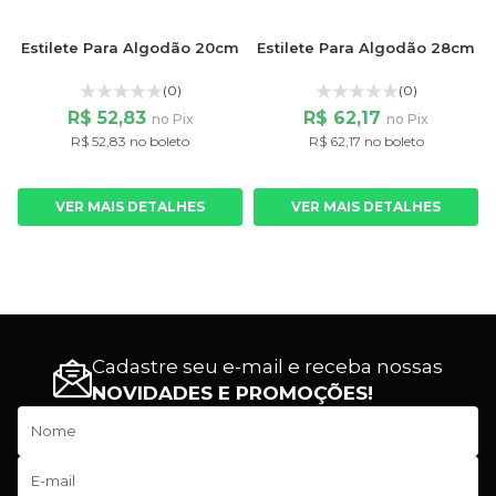
Estilete Para Algodão 20cm
Estilete Para Algodão 28cm
(0)
(0)
R$ 52,83
R$ 62,17
no Pix
no Pix
R$ 52,83 no boleto
R$ 62,17 no boleto
VER MAIS DETALHES
VER MAIS DETALHES
Cadastre seu e-mail e receba nossas
NOVIDADES E PROMOÇÕES!