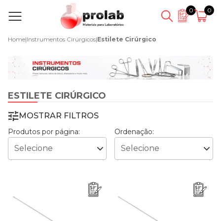
0
0
Home
|
Instrumentos Cirúrgicos
|
Estilete Cirúrgico
ESTILETE CIRÚRGICO
MOSTRAR FILTROS
Produtos por página:
Ordenação: