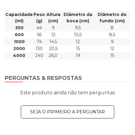
Capacidade
Peso
Altura
Diâmetro da
Diâmetro do
(ml)
(g)
(cm)
boca (cm)
fundo (cm)
350
44
9
9,5
8
600
56
12
10,5
8,5
1000
74
14,5
12
9
2000
130
20,5
15
12
4000
240
26,0
19
15
PERGUNTAS & RESPOSTAS
Este produto ainda não tem perguntas
SEJA O PRIMEIRO A PERGUNTAR