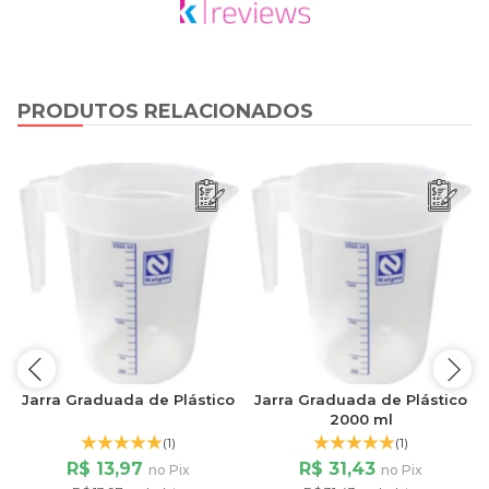
PRODUTOS RELACIONADOS
o
Jarra Graduada de Plástico
Jarra Graduada de Plástico
a
2000 ml
(1)
(1)
R$ 13,97
R$ 31,43
no Pix
no Pix