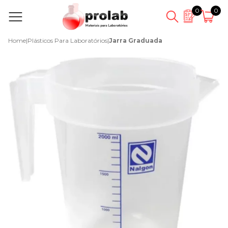
0
0
Home
|
Plásticos Para Laboratórios
|
Jarra Graduada