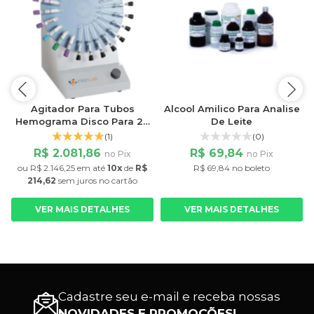
Agitador Para Tubos
Alcool Amilico Para Analise
Hemograma Disco Para 24
De Leite
Tubos Velocidade 6 a
(1)
(0)
32rpm
R$ 2.081,86
R$ 69,84
no Pix
no Pix
ou
R$ 2.146,25
em até
10x
de
R$
R$ 69,84 no boleto
214,62
sem juros
no cartão
VER MAIS DETALHES
VER MAIS DETALHES
Cadastre seu e-mail e receba nossas
NOVIDADES E PROMOÇÕES!