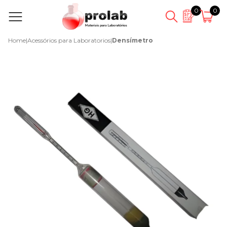
0
0
Home
|
Acessórios para Laboratorios
|
Densímetro