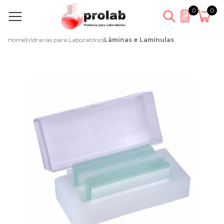
0
0
Home
|
Vidrarias para Laboratório
|
Lâminas e Lamínulas