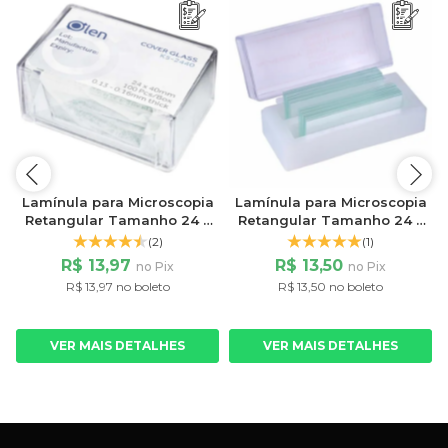
a
Lamínula para Microscopia
Lamínula para Microscopia
Retangular Tamanho 24 x
Retangular Tamanho 24 x
40mm c/100 Unidades
50mm c/100 Unidades
(2)
(1)
R$ 13,97
R$ 13,50
no Pix
no Pix
R$ 13,97 no boleto
R$ 13,50 no boleto
VER MAIS DETALHES
VER MAIS DETALHES