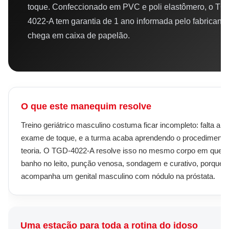
toque. Confeccionado em PVC e poli elastômero, o TG
4022-A tem garantia de 1 ano informada pelo fabricante
chega em caixa de papelão.
O que este manequim resolve
Treino geriátrico masculino costuma ficar incompleto: falta a 
exame de toque, e a turma acaba aprendendo o procedimento
teoria. O TGD-4022-A resolve isso no mesmo corpo em que s
banho no leito, punção venosa, sondagem e curativo, porque
acompanha um genital masculino com nódulo na próstata.
Uma estação para toda a rotina do idoso