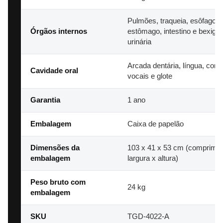
Pulmões, traqueia, esôfago,
Órgãos internos
estômago, intestino e bexiga
urinária
Arcada dentária, língua, cord
Cavidade oral
vocais e glote
Garantia
1 ano
Embalagem
Caixa de papelão
Dimensões da
103 x 41 x 53 cm (comprimen
embalagem
largura x altura)
Peso bruto com
24 kg
embalagem
SKU
TGD-4022-A