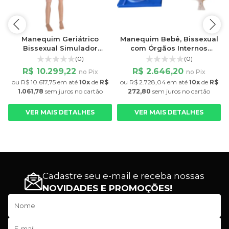
Manequim Geriátrico
Manequim Bebê, Bissexual
Bissexual Simulador
com Órgãos Internos
Avançado para
Simulador para Treino de
(0)
(0)
Enfermagem
Enfermagem
R$ 10.299,22
R$ 2.646,20
no Pix
no Pix
$
ou
R$ 10.617,75
em até
10x
de
R$
ou
R$ 2.728,04
em até
10x
de
R$
1.061,78
sem juros
no cartão
272,80
sem juros
no cartão
VER MAIS DETALHES
VER MAIS DETALHES
Cadastre seu e-mail e receba nossas
NOVIDADES E PROMOÇÕES!