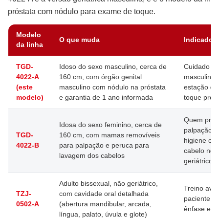
próstata com nódulo para exame de toque.
Modelo
O que muda
Indicado 
da linha
TGD-
Idoso do sexo masculino, cerca de
Cuidado ger
4022-A
160 cm, com órgão genital
masculino,
(este
masculino com nódulo na próstata
estação d
modelo)
e garantia de 1 ano informada
toque prost
Quem prec
Idosa do sexo feminino, cerca de
palpação 
TGD-
160 cm, com mamas removíveis
higiene co
4022-B
para palpação e peruca para
cabelo no t
lavagem dos cabelos
geriátrico
Adulto bissexual, não geriátrico,
Treino av
TZJ-
com cavidade oral detalhada
paciente a
0502-A
(abertura mandibular, arcada,
ênfase em 
língua, palato, úvula e glote)