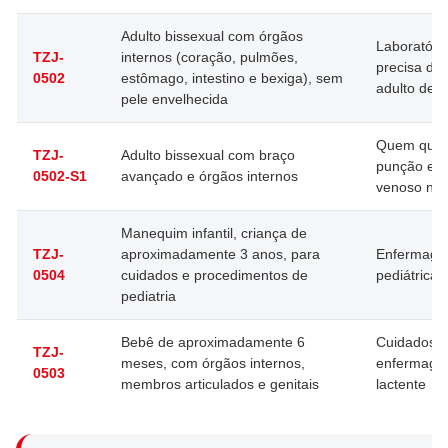
Adulto bissexual com órgãos
Laboratóri
TZJ-
internos (coração, pulmões,
precisa d
0502
estômago, intestino e bexiga), sem
adulto de u
pele envelhecida
Quem quer 
TZJ-
Adulto bissexual com braço
punção e a
0502-S1
avançado e órgãos internos
venoso no 
Manequim infantil, criança de
TZJ-
aproximadamente 3 anos, para
Enfermag
0504
cuidados e procedimentos de
pediátrica
pediatria
Bebê de aproximadamente 6
Cuidados 
TZJ-
meses, com órgãos internos,
enfermag
0503
membros articulados e genitais
lactente