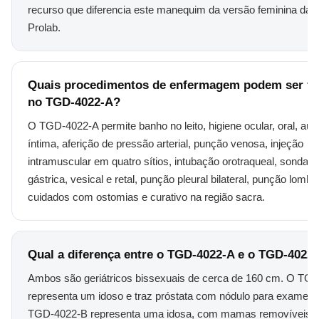
recurso que diferencia este manequim da versão feminina da l
Prolab.
Quais procedimentos de enfermagem podem ser tr
no TGD-4022-A?
O TGD-4022-A permite banho no leito, higiene ocular, oral, auri
íntima, aferição de pressão arterial, punção venosa, injeção
intramuscular em quatro sítios, intubação orotraqueal, sonda
gástrica, vesical e retal, punção pleural bilateral, punção lombar
cuidados com ostomias e curativo na região sacra.
Qual a diferença entre o TGD-4022-A e o TGD-4022
Ambos são geriátricos bissexuais de cerca de 160 cm. O TG
representa um idoso e traz próstata com nódulo para exame d
TGD-4022-B representa uma idosa, com mamas removíveis p