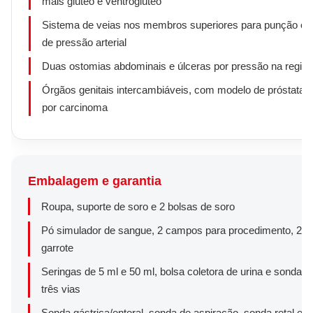
mais glúteo e ventroglúteo
Sistema de veias nos membros superiores para punção e a
de pressão arterial
Duas ostomias abdominais e úlceras por pressão na região
Órgãos genitais intercambiáveis, com modelo de próstata 
por carcinoma
Embalagem e garantia
Roupa, suporte de soro e 2 bolsas de soro
Pó simulador de sangue, 2 campos para procedimento, 2 pr
garrote
Seringas de 5 ml e 50 ml, bolsa coletora de urina e sonda v
três vias
Sonda gástrica/enteral, sonda de aspiração, sonda retal e lu