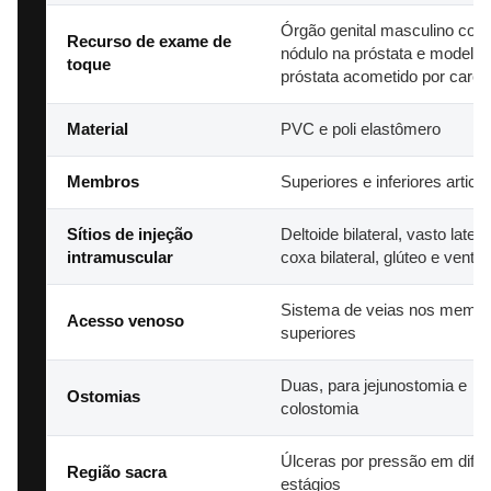
Órgão genital masculino com
Recurso de exame de
nódulo na próstata e modelo 
toque
próstata acometido por carc
Material
PVC e poli elastômero
Membros
Superiores e inferiores articu
Sítios de injeção
Deltoide bilateral, vasto latera
intramuscular
coxa bilateral, glúteo e ventro
Sistema de veias nos memb
Acesso venoso
superiores
Duas, para jejunostomia e
Ostomias
colostomia
Úlceras por pressão em difer
Região sacra
estágios