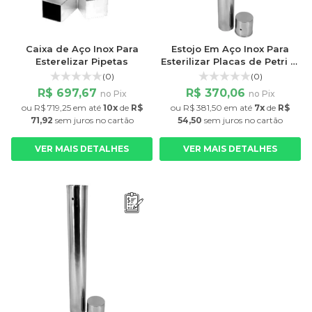
Caixa de Aço Inox Para
Estojo Em Aço Inox Para
Esterelizar Pipetas
Esterilizar Placas de Petri p/
08 Placas
(0)
(0)
R$ 697,67
R$ 370,06
no Pix
no Pix
ou
R$ 719,25
em até
10x
de
R$
ou
R$ 381,50
em até
7x
de
R$
71,92
sem juros
no cartão
54,50
sem juros
no cartão
VER MAIS DETALHES
VER MAIS DETALHES