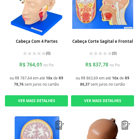
Cabeça Com 4 Partes
Cabeça Corte Sagital e Frontal
(0)
(0)
R$ 764,01
R$ 837,78
no Pix
no Pix
ou
R$ 787,64
em até
10x
de
R$
ou
R$ 863,69
em até
10x
de
R$
78,76
sem juros
no cartão
86,37
sem juros
no cartão
VER MAIS DETALHES
VER MAIS DETALHES