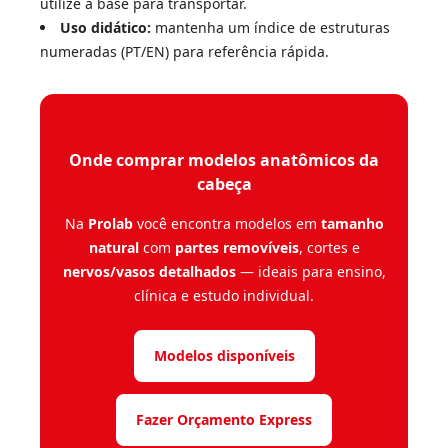
utilize a base para transportar.
Uso didático:
mantenha um índice de estruturas
numeradas (PT/EN) para referência rápida.
Onde comprar modelos anatômicos da
cabeça
Na
Prolab
você encontra modelos em
tamanho
natural
com
partes removíveis
, cortes e
nervos/vasos detalhados
— ideais para ensino,
clínica e estudo individual.
Modelos disponíveis
Fazer Orçamento Express