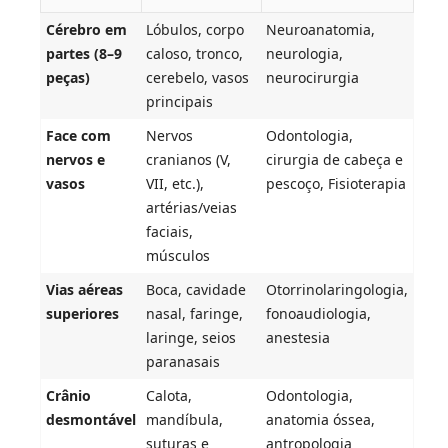
Cérebro em
Lóbulos, corpo
Neuroanatomia,
partes (8–9
caloso, tronco,
neurologia,
peças)
cerebelo, vasos
neurocirurgia
principais
Face com
Nervos
Odontologia,
nervos e
cranianos (V,
cirurgia de cabeça e
vasos
VII, etc.),
pescoço, Fisioterapia
artérias/veias
faciais,
músculos
Vias aéreas
Boca, cavidade
Otorrinolaringologia,
superiores
nasal, faringe,
fonoaudiologia,
laringe, seios
anestesia
paranasais
Crânio
Calota,
Odontologia,
desmontável
mandíbula,
anatomia óssea,
suturas e
antropologia