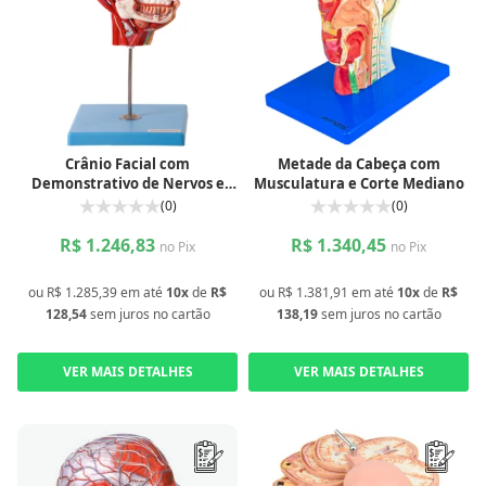
Crânio Facial com
Metade da Cabeça com
Demonstrativo de Nervos e
Musculatura e Corte Mediano
Vasos
(0)
(0)
R$ 1.246,83
R$ 1.340,45
no Pix
no Pix
ou
R$ 1.285,39
em até
10x
de
R$
ou
R$ 1.381,91
em até
10x
de
R$
128,54
sem juros
no cartão
138,19
sem juros
no cartão
VER MAIS DETALHES
VER MAIS DETALHES