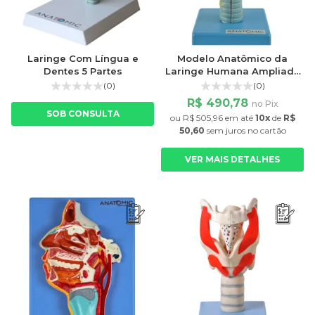
Laringe Com Língua e
Modelo Anatômico da
Dentes 5 Partes
Laringe Humana Ampliada
em 2 Partes
(0)
(0)
R$ 490,78
no Pix
SOB CONSULTA
ou
R$ 505,96
em até
10x
de
R$
50,60
sem juros
no cartão
VER MAIS DETALHES