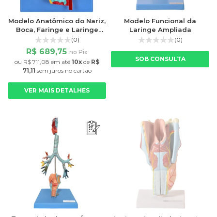
Modelo Anatômico do Nariz,
Modelo Funcional da
Boca, Faringe e Laringe
Laringe Ampliada
com Vasos e Nervos
(0)
(0)
R$ 689,75
no Pix
SOB CONSULTA
ou
R$ 711,08
em até
10x
de
R$
71,11
sem juros
no cartão
VER MAIS DETALHES