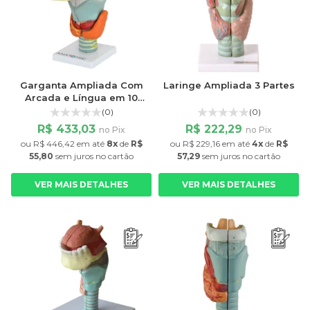
Garganta Ampliada Com
Laringe Ampliada 3 Partes
Arcada e Língua em 10
Partes
(0)
(0)
R$ 433,03
R$ 222,29
no Pix
no Pix
ou
R$ 446,42
em até
8x
de
R$
ou
R$ 229,16
em até
4x
de
R$
55,80
sem juros
no cartão
57,29
sem juros
no cartão
VER MAIS DETALHES
VER MAIS DETALHES