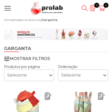
0
0
Home
|
Modelo Anatômico
|
Garganta
GARGANTA
MOSTRAR FILTROS
Produtos por página:
Ordenação: