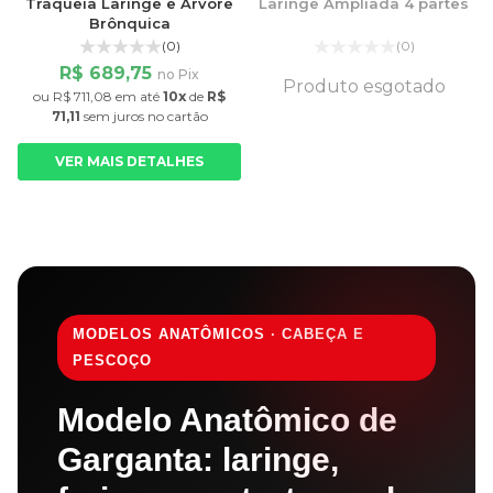
Traqueia Laringe e Árvore
Laringe Ampliada 4 partes
Brônquica
(0)
(0)
R$ 689,75
no Pix
Produto esgotado
ou
R$ 711,08
em até
10x
de
R$
71,11
sem juros
no cartão
VER MAIS DETALHES
MODELOS ANATÔMICOS · CABEÇA E
PESCOÇO
Modelo Anatômico de
Garganta: laringe,