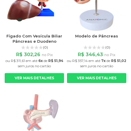
Fígado Com Vesícula Biliar
Modelo de Pâncreas
Pâncreas e Duodeno
(0)
(0)
R$ 302,26
R$ 346,43
no Pix
no Pix
ou
R$ 311,61
em até
6x
de
R$ 51,94
ou
R$ 357,14
em até
7x
de
R$ 51,02
sem juros
no cartão
sem juros
no cartão
VER MAIS DETALHES
VER MAIS DETALHES