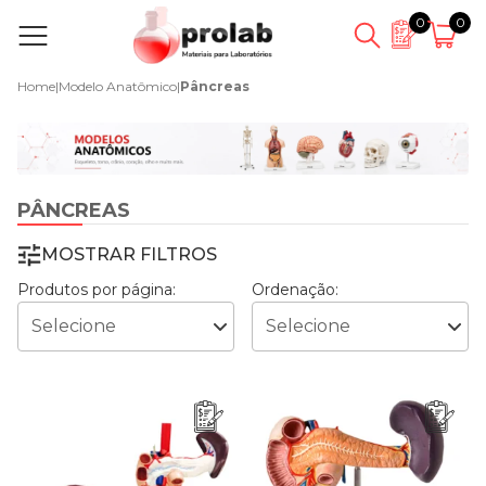
0
0
Home
|
Modelo Anatômico
|
Pâncreas
PÂNCREAS
MOSTRAR FILTROS
Produtos por página:
Ordenação: