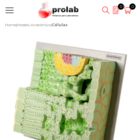
0
0
Home
|
Modelo Anatômico
|
Células