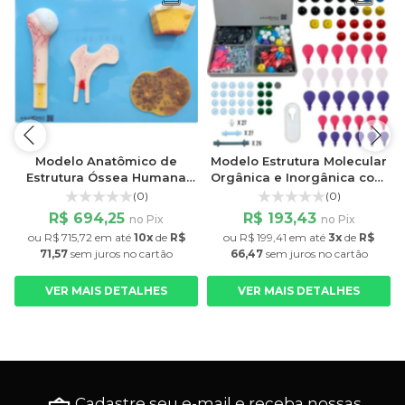
o
Modelo Anatômico de
Modelo Estrutura Molecular
Estrutura Óssea Humana
Orgânica e Inorgânica com
em Placa Didática
178 Peças para Química
(0)
(0)
R$ 694,25
R$ 193,43
no Pix
no Pix
ou
R$ 715,72
em até
10x
de
R$
ou
R$ 199,41
em até
3x
de
R$
71,57
sem juros
no cartão
66,47
sem juros
no cartão
VER MAIS DETALHES
VER MAIS DETALHES
Cadastre seu e-mail e receba nossas