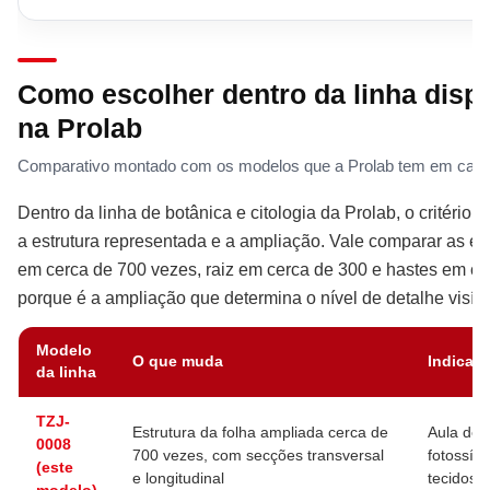
Como escolher dentro da linha disp
na Prolab
Comparativo montado com os modelos que a Prolab tem em catá
Dentro da linha de botânica e citologia da Prolab, o critério 
a estrutura representada e a ampliação. Vale comparar as esc
em cerca de 700 vezes, raiz em cerca de 300 e hastes em ce
porque é a ampliação que determina o nível de detalhe visíve
Modelo
O que muda
Indicad
da linha
TZJ-
Estrutura da folha ampliada cerca de
Aula de f
0008
700 vezes, com secções transversal
fotossín
(este
e longitudinal
tecidos 
modelo)