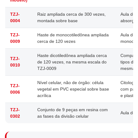
TZJ-
Raiz ampliada cerca de 300 vezes,
Aula de r
0004
montada sobre base
absorçã
TZJ-
Haste de monocotiledônea ampliada
Aula de 
0009
cerca de 120 vezes
monocot
Haste dicotiledônea ampliada cerca
Comparar
TZJ-
de 120 vezes, na mesma escala do
tipos de
0010
TZJ-0009
mesma a
Nível celular, não de órgão: célula
Citologia
TZJ-
vegetal em PVC especial sobre base
com pare
0006
acrílica
e plastí
TZJ-
Conjunto de 9 peças em resina com
Aula de 
0302
as fases da divisão celular