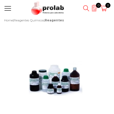
0
0
Home
|
Reagentes Químicos
|
Reagentes