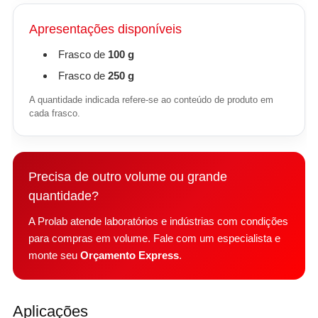
Apresentações disponíveis
Frasco de
100 g
Frasco de
250 g
A quantidade indicada refere-se ao conteúdo de produto em
cada frasco.
Precisa de outro volume ou grande
quantidade?
A Prolab atende laboratórios e indústrias com condições
para compras em volume. Fale com um especialista e
monte seu
Orçamento Express
.
Aplicações