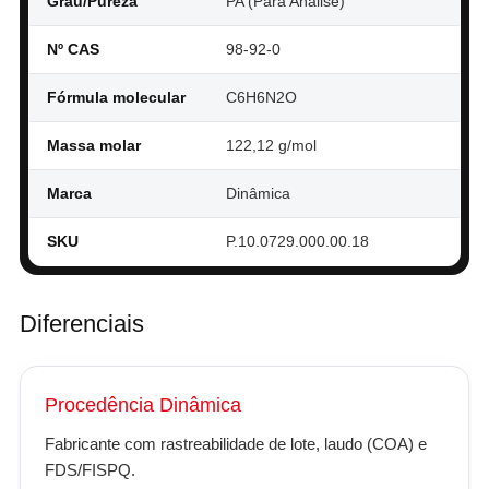
Grau/Pureza
PA (Para Análise)
Nº CAS
98-92-0
Fórmula molecular
C6H6N2O
Massa molar
122,12 g/mol
Marca
Dinâmica
SKU
P.10.0729.000.00.18
Diferenciais
Procedência Dinâmica
Fabricante com rastreabilidade de lote, laudo (COA) e
FDS/FISPQ.