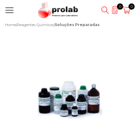
0
0
Home
|
Reagentes Químicos
|
Soluções Preparadas