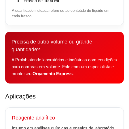
Frasco de
1000 mL
A quantidade indicada refere-se ao conteúdo de líquido em
cada frasco.
Precisa de outro volume ou grande
quantidade?
A Prolab atende laboratórios e indústrias com condições
para compras em volume. Fale com um especialista e
monte seu
Orçamento Express
.
Aplicações
Reagente analítico
Insumo em análises químicas e ensaios de laboratório.