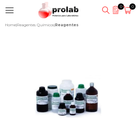
0
0
Home
|
Reagentes Químicos
|
Reagentes