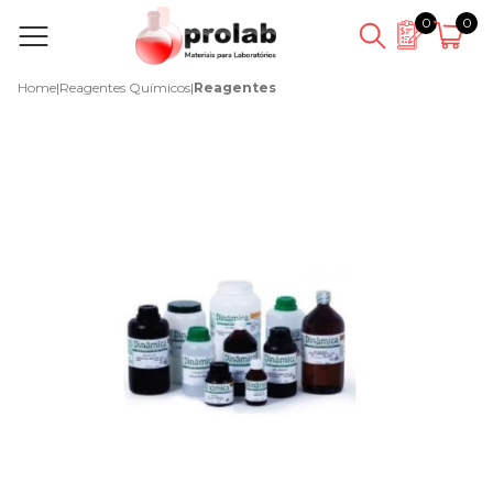
0
0
Home
|
Reagentes Químicos
|
Reagentes