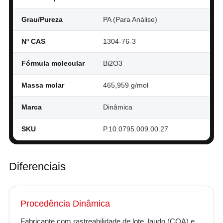
Grau/Pureza
PA (Para Análise)
Nº CAS
1304-76-3
Fórmula molecular
Bi2O3
Massa molar
465,959 g/mol
Marca
Dinâmica
SKU
P.10.0795.009.00.27
Diferenciais
Procedência Dinâmica
Fabricante com rastreabilidade de lote, laudo (COA) e