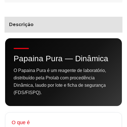
Descrição
Papaina Pura — Dinâmica
O Papaina Pura é um reagente de laboratório,
distribuído pela Prolab com procedência
Dinâmica, laudo por lote e ficha de segurança
(FDS/FISPQ).
O que é