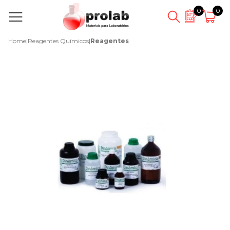
0
0
Home
|
Reagentes Químicos
|
Reagentes