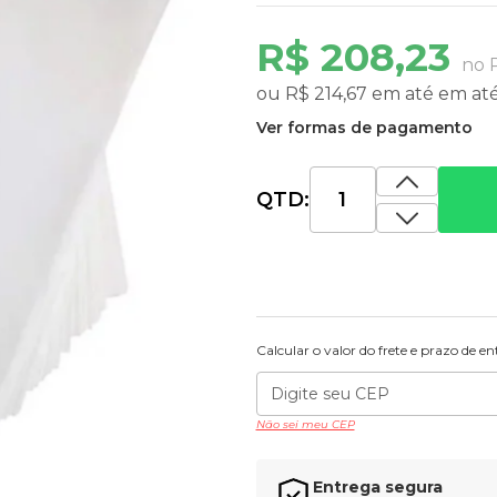
R$ 208,23
no 
ou
R$ 214,67
em até
em at
Ver formas de pagamento
QTD:
Calcular o valor do frete e prazo de e
Não sei meu CEP
Entrega segura