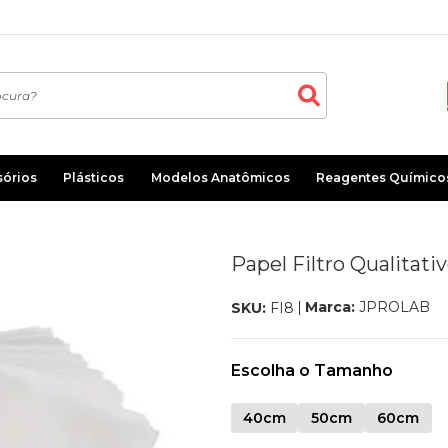
sórios
Plásticos
Modelos Anatômicos
Reagentes Químico
Papel Filtro Qualitat
Marca:
JPROLAB
SKU:
FI8
Escolha o Tamanho
40cm
50cm
60cm