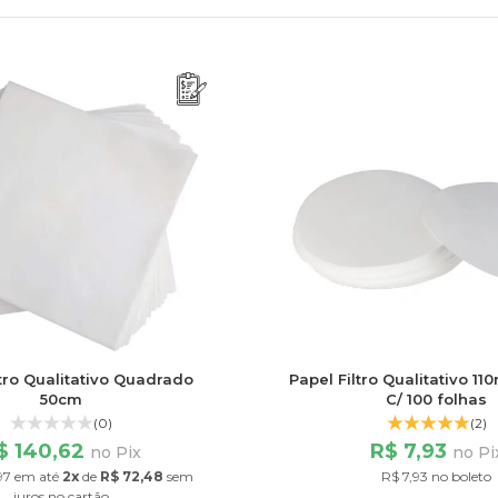
ltro Qualitativo Quadrado
Papel Filtro Qualitativo 1
50cm
C/ 100 folhas
(0)
(2)
$ 140,62
R$ 7,93
no Pix
no Pi
97
em até
2x
de
R$ 72,48
sem
R$ 7,93 no boleto
juros
no cartão