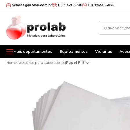
vendas@prolab.com.br
(11) 3939-5700
(11) 97456-3075
Mais departamentos
Equipamentos
Vidrarias
Aces
Home
|
Acessórios para Laboratorios
|
Papel Filtro