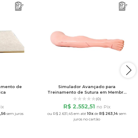
namento de
Simulador Avançado para
ica
Treinamento de Sutura em Membro
Inferior
(0)
R$ 2.552,51
ix
no Pix
,56
sem juros
ou
R$ 2.631,45
em até
10x
de
R$ 263,14
sem
juros
no cartão