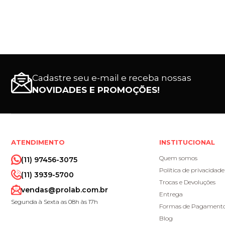
Cadastre seu e-mail e receba nossas
NOVIDADES E PROMOÇÕES!
ATENDIMENTO
INSTITUCIONAL
Quem somos
(11) 97456-3075
Política de privacidade
(11) 3939-5700
Trocas e Devoluções
vendas@prolab.com.br
Entrega
Segunda à Sexta as 08h às 17h
Formas de Pagament
Blog