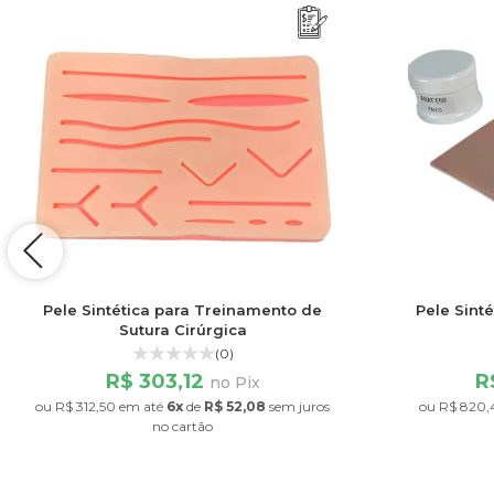
Pele Sintética para Treinamento de
Pele Sint
Sutura Cirúrgica
(0)
R$ 303,12
R
no Pix
ou
R$ 312,50
em até
6x
de
R$ 52,08
sem juros
ou
R$ 820,
no cartão