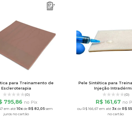
ética para Treinamento de
Pele Sintética para Trei
Escleroterapia
Injeção Intradérm
(0)
(0)
$ 795,86
R$ 161,67
no Pix
no P
47
em até
10x
de
R$ 82,05
sem
ou
R$ 166,67
em até
3x
de
R$ 55
juros
no cartão
no cartão