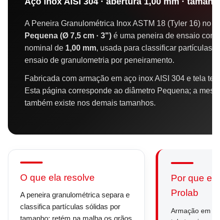
Aço inox AISI 304 · abertura 1,00 mm · taman
A Peneira Granulométrica Inox ASTM 18 (Tyler 16) no 
Pequena (Ø 7,5 cm · 3")
é uma peneira de ensaio com 
nominal de
1,00 mm
, usada para classificar partículas
ensaio de granulometria por peneiramento.
Fabricada com armação em aço inox AISI 304 e tela ten
Esta página corresponde ao diâmetro Pequena; a mes
também existe nos demais tamanhos.
O que ela resolve
Por que es
Prolab
A peneira granulométrica separa e
classifica partículas sólidas por
Armação em aço
tamanho: retém na malha os grãos