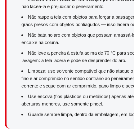
não laceá-la e prejudicar o peneiramento.
Não raspe a tela com objetos para forçar a passagem 
grãos presos com objetos pontiagudos — isso lacera ou ra
Não bata no aro com objetos que possam amassá-lo, p
encaixe na coluna.
Não leve a peneira à estufa acima de 70 °C para secar
lavagem: a tela lacera e pode se desprender do aro.
Limpeza: use solvente compatível que não ataque o me
fino e ar comprimido no sentido contrário ao peneirament
corrente e seque com ar comprimido, pano limpo e seco ou
Use escova (fios plásticos ou metálicos) apenas até a
aberturas menores, use somente pincel.
Guarde sempre limpa, dentro da embalagem, em local 