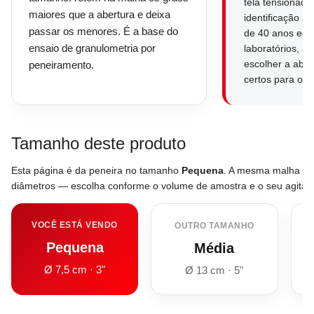
tela tensionada
maiores que a abertura e deixa
identificação p
passar os menores. É a base do
de 40 anos equ
ensaio de granulometria por
laboratórios, a
escolher a aber
peneiramento.
certos para o s
Tamanho deste produto
Esta página é da peneira no tamanho
Pequena
. A mesma malha ta
diâmetros — escolha conforme o volume de amostra e o seu agitado
VOCÊ ESTÁ VENDO
OUTRO TAMANHO
Pequena
Média
Ø 7,5 cm · 3"
Ø 13 cm · 5"