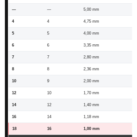
—
—
5,00 mm
4,
4
4
4,75 mm
4,
5
5
4,00 mm
3,
6
6
3,35 mm
3,
7
7
2,80 mm
2,
8
8
2,36 mm
2,
10
9
2,00 mm
1,
12
10
1,70 mm
1,
14
12
1,40 mm
1,
16
14
1,18 mm
1,
18
16
1,00 mm
0,