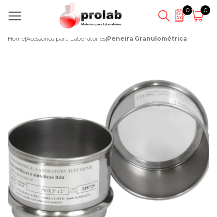
0
0
Home
|
Acessórios para Laboratorios
|
Peneira Granulométrica