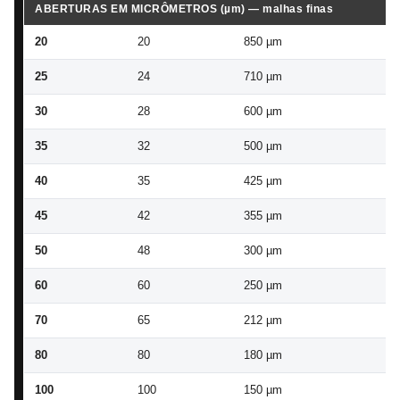
ABERTURAS EM MICRÔMETROS (µm) — malhas finas
20
20
850 µm
82
25
24
710 µm
68
30
28
600 µm
57
35
32
500 µm
48
40
35
425 µm
40
45
42
355 µm
34
50
48
300 µm
28
60
60
250 µm
24
70
65
212 µm
20
80
80
180 µm
17
100
100
150 µm
14