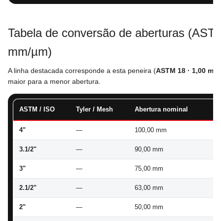
Tabela de conversão de aberturas (ASTM
mm/µm)
A linha destacada corresponde a esta peneira (
ASTM 18 · 1,00 mm
maior para a menor abertura.
ASTM / ISO
Tyler / Mesh
Abertura nominal
To
4"
—
100,00 mm
97
3.1/2"
—
90,00 mm
87
3"
—
75,00 mm
72
2.1/2"
—
63,00 mm
61
2"
—
50,00 mm
48