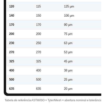
120
115
125 µm
11
140
150
106 µm
10
170
170
90 µm
85
200
200
75 µm
70
230
250
63 µm
59
270
270
53 µm
49
325
325
45 µm
41
400
400
38 µm
35
500
500
25 µm
22
635
635
20 µm
17
Tabela de referência ASTM/ISO × Tyler/Mesh × abertura nominal e tolerância.