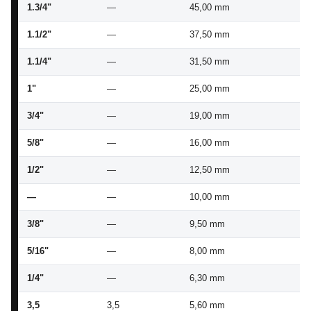
1.3/4"
—
45,00 mm
43
1.1/2"
—
37,50 mm
36
1.1/4"
—
31,50 mm
30
1"
—
25,00 mm
24
3/4"
—
19,00 mm
18
5/8"
—
16,00 mm
15
1/2"
—
12,50 mm
12
—
—
10,00 mm
9,
3/8"
—
9,50 mm
9,
5/16"
—
8,00 mm
7,
1/4"
—
6,30 mm
6,
3,5
3,5
5,60 mm
5,