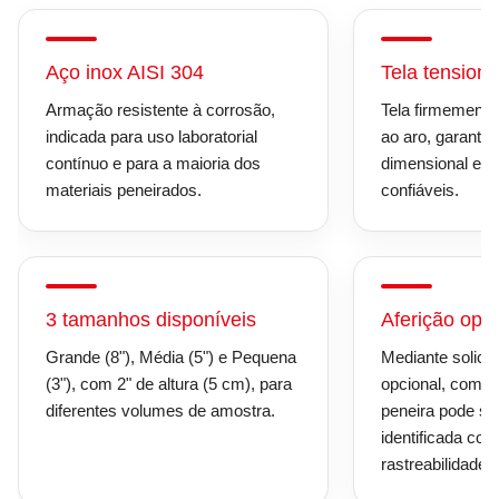
Aço inox AISI 304
Tela tension
Armação resistente à corrosão,
Tela firmemente
indicada para uso laboratorial
ao aro, garantin
contínuo e para a maioria dos
dimensional e r
materiais peneirados.
confiáveis.
3 tamanhos disponíveis
Aferição opci
Grande (8"), Média (5") e Pequena
Mediante solicit
(3"), com 2" de altura (5 cm), para
opcional, com cu
diferentes volumes de amostra.
peneira pode ser
identificada com 
rastreabilidade.