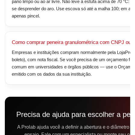
pano limpo ou ao ar livre. Não leve à estufa acima de 70 °C: a 
se desprender do aro. Use escova só até a malha 100; em ab
apenas pincel.
Como comprar peneira granulométrica com CNPJ ou no
Empresas e instituições compram normalmente pela LojaProlab
boleto), com nota fiscal. Se você precisa de um orçamento 
comum em universidades e órgãos públicos — use o Orçamen
emitido com os dados da sua instituição.
Precisa de ajuda para escolher a pen
A Prolab ajuda você a definir a abertura e o diâmetro i
ensaio. Fale com um especialista ou monte seu or