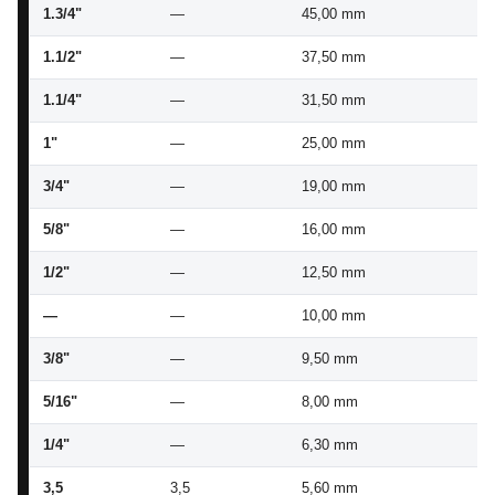
1.3/4"
—
45,00 mm
43
1.1/2"
—
37,50 mm
36
1.1/4"
—
31,50 mm
30
1"
—
25,00 mm
24
3/4"
—
19,00 mm
18
5/8"
—
16,00 mm
15
1/2"
—
12,50 mm
12
—
—
10,00 mm
9,
3/8"
—
9,50 mm
9,
5/16"
—
8,00 mm
7,
1/4"
—
6,30 mm
6,
3,5
3,5
5,60 mm
5,