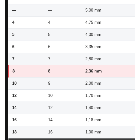
—
—
5,00 mm
4,
4
4
4,75 mm
4,
5
5
4,00 mm
3,
6
6
3,35 mm
3,
7
7
2,80 mm
2,
8
8
2,36 mm
2,
10
9
2,00 mm
1,
12
10
1,70 mm
1,
14
12
1,40 mm
1,
16
14
1,18 mm
1,
18
16
1,00 mm
0,