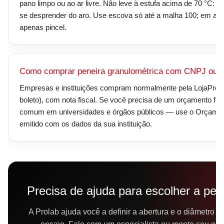
pano limpo ou ao ar livre. Não leve à estufa acima de 70 °C: a 
se desprender do aro. Use escova só até a malha 100; em ab
apenas pincel.
Como comprar peneira granulométrica com CNPJ ou no
Empresas e instituições compram normalmente pela LojaProlab
boleto), com nota fiscal. Se você precisa de um orçamento 
comum em universidades e órgãos públicos — use o Orçamen
emitido com os dados da sua instituição.
Precisa de ajuda para escolher a pen
A Prolab ajuda você a definir a abertura e o diâmetro i