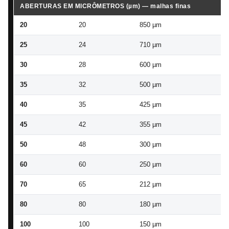
ABERTURAS EM MICRÔMETROS (µm) — malhas finas
20
20
850 µm
82
25
24
710 µm
68
30
28
600 µm
57
35
32
500 µm
48
40
35
425 µm
40
45
42
355 µm
34
50
48
300 µm
28
60
60
250 µm
24
70
65
212 µm
20
80
80
180 µm
17
100
100
150 µm
14