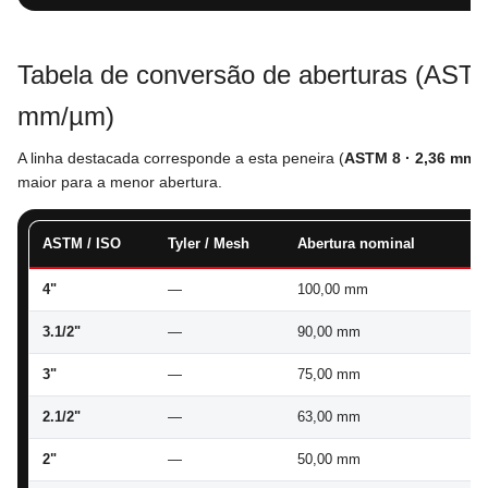
Tabela de conversão de aberturas (ASTM
mm/µm)
A linha destacada corresponde a esta peneira (
ASTM 8 · 2,36 mm
)
maior para a menor abertura.
ASTM / ISO
Tyler / Mesh
Abertura nominal
To
4"
—
100,00 mm
97
3.1/2"
—
90,00 mm
87
3"
—
75,00 mm
72
2.1/2"
—
63,00 mm
61
2"
—
50,00 mm
48