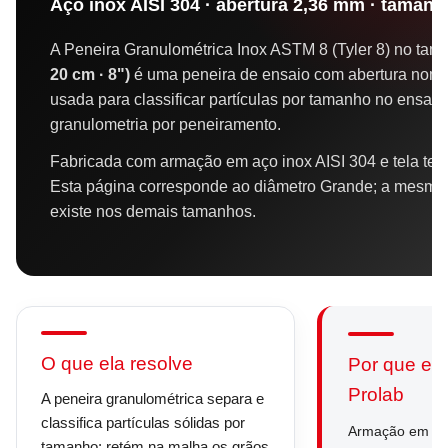
Aço inox AISI 304 · abertura 2,36 mm · taman
A Peneira Granulométrica Inox ASTM 8 (Tyler 8) no ta
20 cm · 8")
é uma peneira de ensaio com abertura nomi
usada para classificar partículas por tamanho no ensaio
granulometria por peneiramento.
Fabricada com armação em aço inox AISI 304 e tela ten
Esta página corresponde ao diâmetro Grande; a mesm
existe nos demais tamanhos.
O que ela resolve
Por que es
Prolab
A peneira granulométrica separa e
classifica partículas sólidas por
Armação em aço
tamanho: retém na malha os grãos