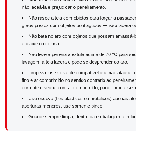
não laceá-la e prejudicar o peneiramento.
Não raspe a tela com objetos para forçar a passagem 
grãos presos com objetos pontiagudos — isso lacera ou ra
Não bata no aro com objetos que possam amassá-lo, p
encaixe na coluna.
Não leve a peneira à estufa acima de 70 °C para secar
lavagem: a tela lacera e pode se desprender do aro.
Limpeza: use solvente compatível que não ataque o me
fino e ar comprimido no sentido contrário ao peneirament
corrente e seque com ar comprimido, pano limpo e seco ou
Use escova (fios plásticos ou metálicos) apenas até a
aberturas menores, use somente pincel.
Guarde sempre limpa, dentro da embalagem, em local 