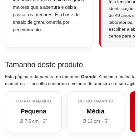
tela tensionada
maiores que a abertura e deixa
identificação p
passar os menores. É a base do
de 40 anos equ
ensaio de granulometria por
laboratórios, a
escolher a aber
peneiramento.
certos para o s
Tamanho deste produto
Esta página é da peneira no tamanho
Grande
. A mesma malha tamb
diâmetros — escolha conforme o volume de amostra e o seu agitado
OUTRO TAMANHO
OUTRO TAMANHO
Pequena
Média
Ø 7,5 cm · 3"
Ø 13 cm · 5"