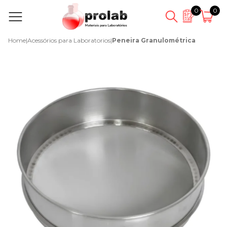
0
0
Home
|
Acessórios para Laboratorios
|
Peneira Granulométrica