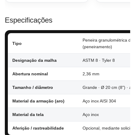
Especificações
Peneira granulométrica de 
Tipo
(peneiramento)
Designação da malha
ASTM 8 · Tyler 8
Abertura nominal
2,36 mm
Tamanho / diâmetro
Grande · Ø 20 cm (8") · alt
Material da armação (aro)
Aço inox AISI 304
Material da tela
Aço inox
Aferição / rastreabilidade
Opcional, mediante solicita