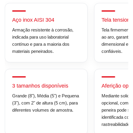
Aço inox AISI 304
Tela tension
Armação resistente à corrosão,
Tela firmemente
indicada para uso laboratorial
ao aro, garantin
contínuo e para a maioria dos
dimensional e r
materiais peneirados.
confiáveis.
3 tamanhos disponíveis
Aferição opci
Grande (8"), Média (5") e Pequena
Mediante solicit
(3"), com 2" de altura (5 cm), para
opcional, com cu
diferentes volumes de amostra.
peneira pode ser
identificada com 
rastreabilidade.