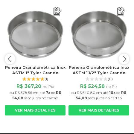
x
Peneira Granulométrica Inox
Peneira Granulométrica Inox
ASTM 1" Tyler Grande
ASTM 1.1/2" Tyler Grande
(1)
(0)
R$ 367,20
R$ 524,58
no Pix
no Pix
ou
R$ 378,56
em até
7x
de
R$
ou
R$ 540,80
em até
10x
de
R$
54,08
sem juros
no cartão
54,08
sem juros
no cartão
VER MAIS DETALHES
VER MAIS DETALHES