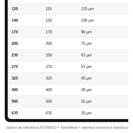
120
115
125 µm
11
140
150
106 µm
10
170
170
90 µm
85
200
200
75 µm
70
230
250
63 µm
59
270
270
53 µm
49
325
325
45 µm
41
400
400
38 µm
35
500
500
25 µm
22
635
635
20 µm
17
Tabela de referência ASTM/ISO × Tyler/Mesh × abertura nominal e tolerância.