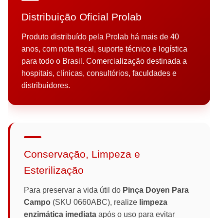
Distribuição Oficial Prolab
Produto distribuído pela Prolab há mais de 40
anos, com nota fiscal, suporte técnico e logística
para todo o Brasil. Comercialização destinada a
hospitais, clínicas, consultórios, faculdades e
distribuidores.
Conservação, Limpeza e
Esterilização
Para preservar a vida útil do
Pinça Doyen Para
Campo
(SKU 0660ABC), realize
limpeza
enzimática imediata
após o uso para evitar