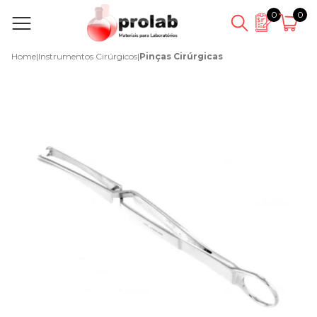
0
0
Home
|
Instrumentos Cirúrgicos
|
Pinças Cirúrgicas