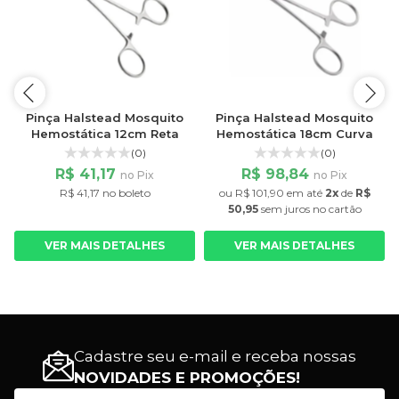
Pinça Halstead Mosquito
Pinça Halstead Mosquito
Hemostática 12cm Reta
Hemostática 18cm Curva
(0)
(0)
R$ 41,17
R$ 98,84
no Pix
no Pix
R$ 41,17 no boleto
ou
R$ 101,90
em até
2x
de
R$
50,95
sem juros
no cartão
VER MAIS DETALHES
VER MAIS DETALHES
Cadastre seu e-mail e receba nossas
NOVIDADES E PROMOÇÕES!