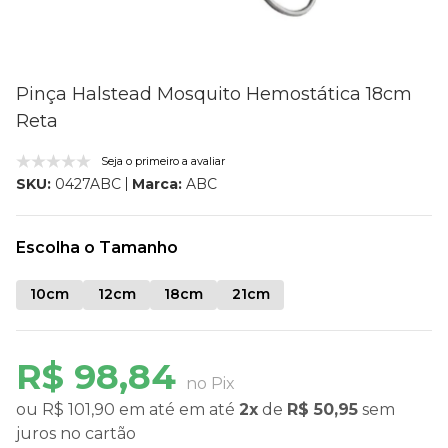
Pinça Halstead Mosquito Hemostática 18cm
Reta
Seja o primeiro a avaliar
Marca:
ABC
SKU:
0427ABC
Escolha o Tamanho
10cm
12cm
18cm
21cm
R$ 98,84
no Pix
ou
R$ 101,90
em até
em até
2x
de
R$ 50,95
sem
juros
no cartão