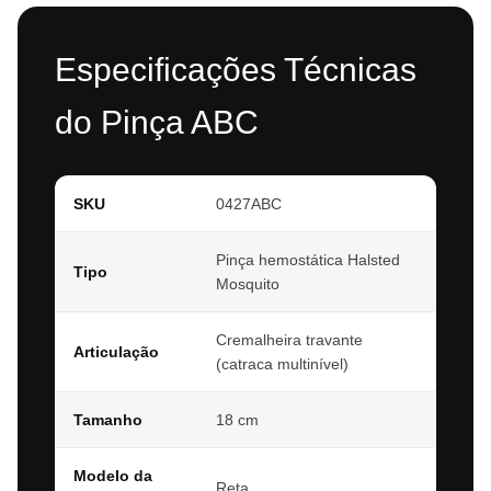
Especificações Técnicas
do Pinça ABC
SKU
0427ABC
Pinça hemostática Halsted
Tipo
Mosquito
Cremalheira travante
Articulação
(catraca multinível)
Tamanho
18 cm
Modelo da
Reta