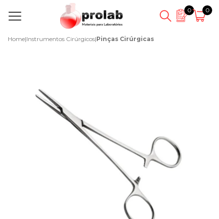
0
0
Home
|
Instrumentos Cirúrgicos
|
Pinças Cirúrgicas