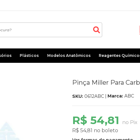
sórios
Plásticos
Modelos Anatômicos
Reagentes Químico
Pinça Miller Para Car
Marca:
ABC
SKU:
0612ABC
R$ 54,81
no Pix
R$ 54,81 no boleto