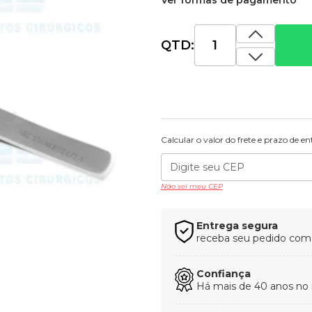
Ver formas de pagamento
QTD:
Calcular o valor do frete e prazo de e
Não sei meu CEP
Entrega segura
receba seu pedido com t
Confiança
Há mais de 40 anos no