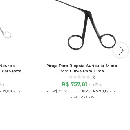
Neuro e
Pinça Para Biópsia Auricular Micro
 Para Reta
8cm Curva Para Cima
(0)
R$ 757,81
Pix
no Pix
 99,08
sem
ou
R$ 781,25
em até
10x
de
R$ 78,12
sem
juros
no cartão