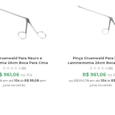
Gruenwald Para Neuro e
Pinça Gruenwald Para 
mia 26cm Boca Para Cima
Laminectomia 26cm Boca
(0)
(0)
$ 961,06
R$ 961,06
no Pix
no 
78
em até
10x
de
R$ 99,08
sem
ou
R$ 990,78
em até
10x
de
R$
juros
no cartão
juros
no cartão