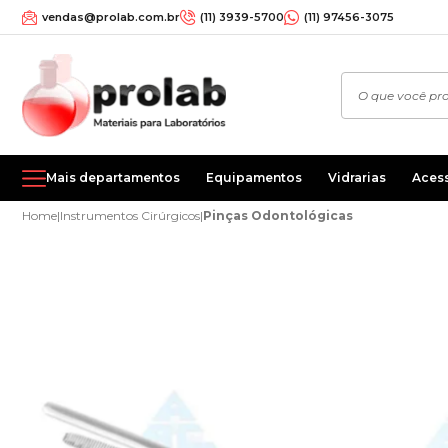
vendas@prolab.com.br
(11) 3939-5700
(11) 97456-3075
Mais departamentos
Equipamentos
Vidrarias
Aces
Home
|
Instrumentos Cirúrgicos
|
Pinças Odontológicas