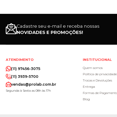
Cadastre seu e-mail e receba nossas
NOVIDADES E PROMOÇÕES!
ATENDIMENTO
INSTITUCIONAL
Quem somos
(11) 97456-3075
Política de privacidade
(11) 3939-5700
Trocas e Devoluções
vendas@prolab.com.br
Entrega
Segunda à Sexta as 08h às 17h
Formas de Pagament
Blog