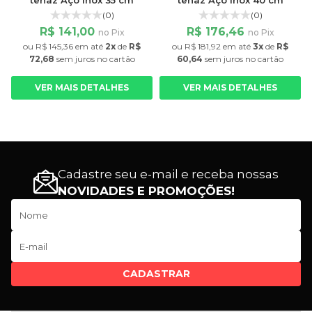
tenaz Aço Inox 35 cm
tenaz Aço Inox 40 cm
(0)
(0)
R$ 141,00
R$ 176,46
no Pix
no Pix
ou
R$ 145,36
em até
2x
de
R$
ou
R$ 181,92
em até
3x
de
R$
72,68
sem juros
no cartão
60,64
sem juros
no cartão
VER MAIS DETALHES
VER MAIS DETALHES
Cadastre seu e-mail e receba nossas
NOVIDADES E PROMOÇÕES!
CADASTRAR