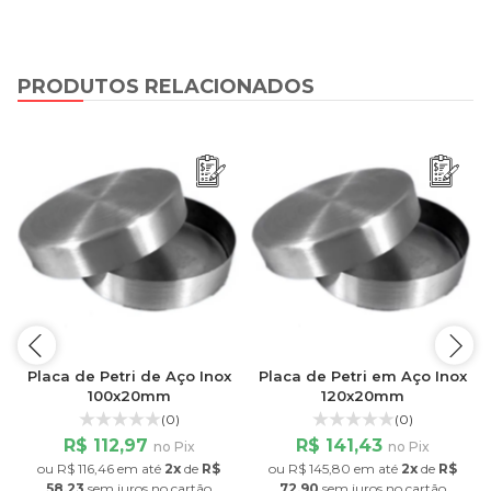
PRODUTOS RELACIONADOS
Placa de Petri de Aço Inox
Placa de Petri em Aço Inox
/
100x20mm
120x20mm
(0)
(0)
R$ 112,97
R$ 141,43
no Pix
no Pix
ou
R$ 116,46
em até
2x
de
R$
ou
R$ 145,80
em até
2x
de
R$
58,23
sem juros
no cartão
72,90
sem juros
no cartão