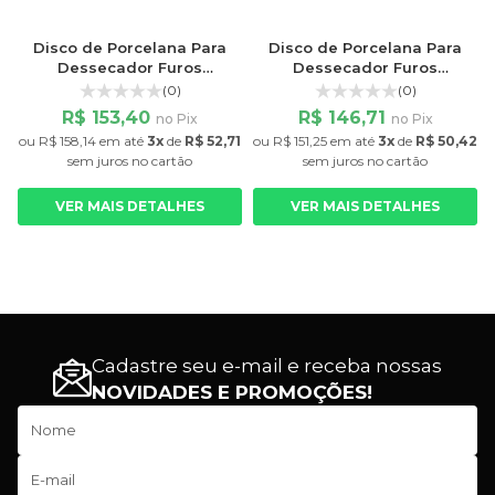
Disco de Porcelana Para
Disco de Porcelana Para
Dessecador Furos
Dessecador Furos
Pequenos 230mm
Pequenos 300mm
(0)
(0)
R$ 153,40
R$ 146,71
no Pix
no Pix
ou
R$ 158,14
em até
3x
de
R$ 52,71
ou
R$ 151,25
em até
3x
de
R$ 50,42
sem juros
no cartão
sem juros
no cartão
VER MAIS DETALHES
VER MAIS DETALHES
Cadastre seu e-mail e receba nossas
NOVIDADES E PROMOÇÕES!