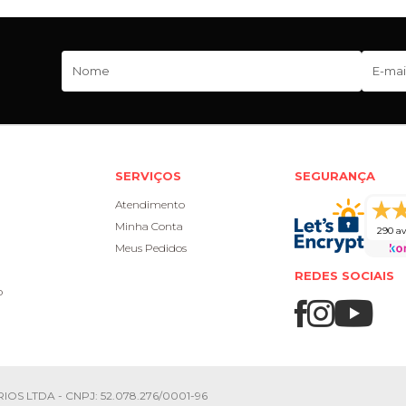
SERVIÇOS
SEGURANÇA
Atendimento
Minha Conta
290 av
Meus Pedidos
REDES SOCIAIS
o
IOS LTDA - CNPJ: 52.078.276/0001-96