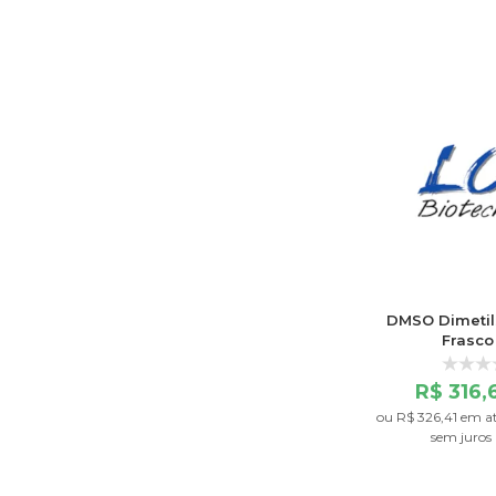
DMSO Dimetils
Frasco
R$ 316
ou
R$ 326,41
em a
sem juros