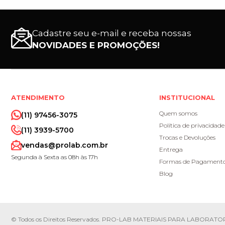
Cadastre seu e-mail e receba nossas
NOVIDADES E PROMOÇÕES!
ATENDIMENTO
INSTITUCIONAL
Quem somos
(11) 97456-3075
Política de privacidade
(11) 3939-5700
Trocas e Devoluções
vendas@prolab.com.br
Entrega
Segunda à Sexta as 08h às 17h
Formas de Pagament
Blog
© Todos os Direitos Reservados. PRO-LAB MATERIAIS PARA LABORATOR