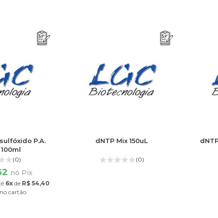
ulfóxido P.A.
dNTP Mix 150uL
dNTP 
 100ml
(0)
(0)
,62
no Pix
té
6x
de
R$ 54,40
no cartão