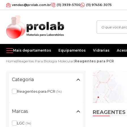
vendas@prolab.com.br
(11) 3939-5700
(11) 97456-3075
Mais departamentos
Equipamentos
Vidrarias
Aces
Home
|
Reagentes Para Biologia Molecular
|
Reagentes para PCR
Categoria
Reagentes para PCR
(14)
Marcas
REAGENTES
LGC
(14)