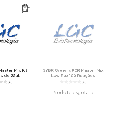
aster Mix Kit
SYBR Green qPCR Master Mix
es de 25uL
Low Rox 100 Reações
(0)
(0)
Produto esgotado