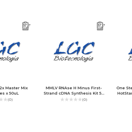
 2x Master Mix
MMLV RNAse H Minus First-
One St
es x 50uL
Strand cDNA Synthesis Kit 50
HotSta
reações x 20µL
Ki
(0)
(0)