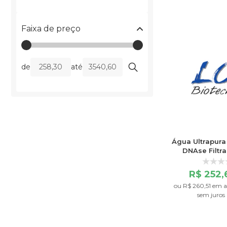
Faixa de preço
de
até
Água Ultrapura 
DNAse Filtra
Frasco
R$ 252
ou
R$ 260,51
em a
sem juros