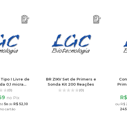
Tipo I Livre de
BR ZIKV Set de Primers e
Con
da 0,1 micra
Sonda Kit 200 Reações
Prim
 500ml
(0)
(0)
,69
R$
no Pix
té
5x
de
R$ 52,10
ou
R$ 
no cartão
245