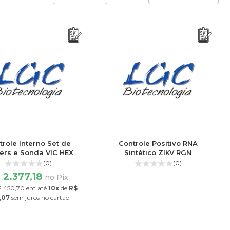
trole Interno Set de
Controle Positivo RNA
ers e Sonda VIC HEX
Sintético ZIKV RGN
(0)
(0)
 2.377,18
no Pix
2.450,70
em até
10x
de
R$
,07
sem juros
no cartão