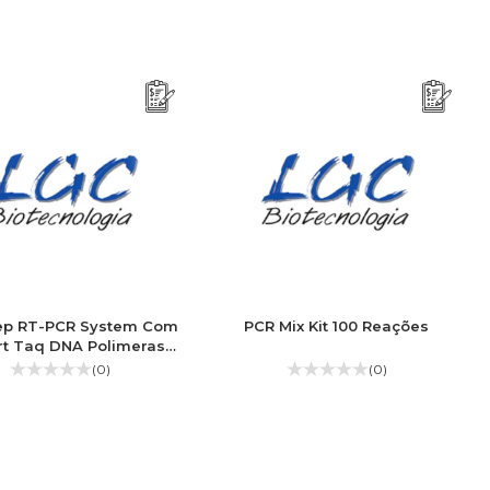
ep RT-PCR System Com
PCR Mix Kit 100 Reações
rt Taq DNA Polimerase
t 100 Reações 50ml
(0)
(0)