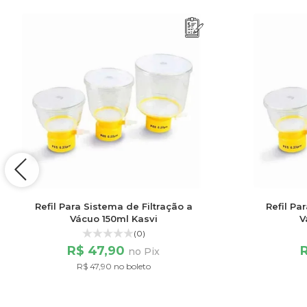
Refil Para Sistema de Filtração a
Refil Pa
Vácuo 150ml Kasvi
V
(0)
R$ 47,90
no Pix
R$ 47,90 no boleto