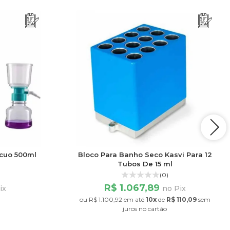
ácuo 500ml
Bloco Para Banho Seco Kasvi Para 12
Tubos De 15 ml
(0)
R$ 1.067,89
ix
no Pix
ou
R$ 1.100,92
em até
10x
de
R$ 110,09
sem
juros
no cartão