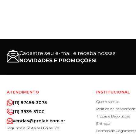
Cadastre seu e-mail e receba nossas
NOVIDADES E PROMOÇÕES!
ATENDIMENTO
INSTITUCIONAL
Quem somos
(11) 97456-3075
Política de privacidade
(11) 3939-5700
Trocas e Devoluções
vendas@prolab.com.br
Entrega
Segunda à Sexta as 08h às 17h
Formas de Pagament