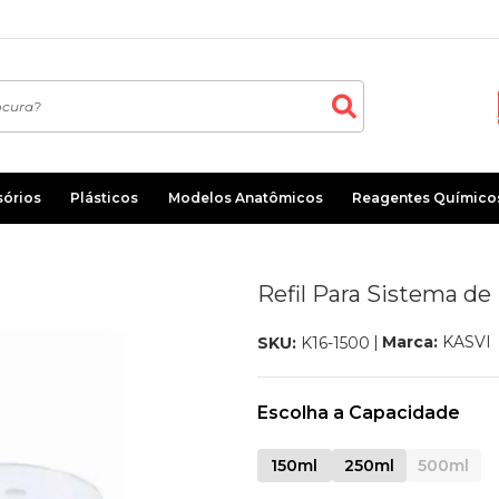
sórios
Plásticos
Modelos Anatômicos
Reagentes Químico
Refil Para Sistema de
Marca:
KASVI
SKU:
K16-1500
Escolha a Capacidade
150ml
250ml
500ml