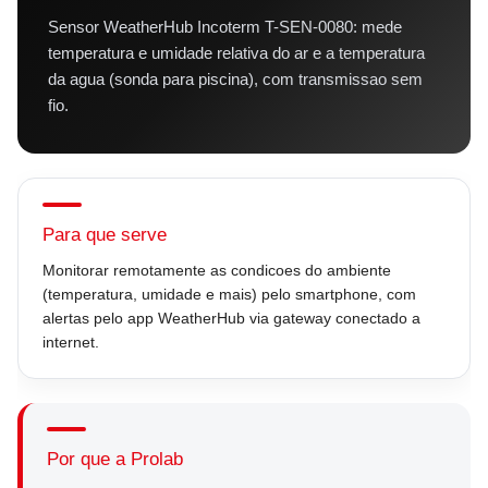
Sensor WeatherHub Incoterm T-SEN-0080: mede
temperatura e umidade relativa do ar e a temperatura
da agua (sonda para piscina), com transmissao sem
fio.
Para que serve
Monitorar remotamente as condicoes do ambiente
(temperatura, umidade e mais) pelo smartphone, com
alertas pelo app WeatherHub via gateway conectado a
internet.
Por que a Prolab