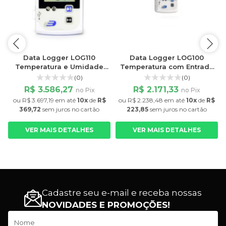
Data Logger LOG110
Data Logger LOG100
0
Temperatura e Umidade
Temperatura com Entrada
com Entrada para Sensor
para Sensor Externo -
(0)
(0)
Externo - Incoterm 3030.19
Incoterm 3030.20
R$ 3.586,27
R$ 2.171,33
no Pix
no Pix
ou
R$ 3.697,19
em até
10x
de
R$
ou
R$ 2.238,48
em até
10x
de
R$
369,72
sem juros
no cartão
223,85
sem juros
no cartão
VER MAIS DETALHES
VER MAIS DETALHES
Cadastre seu e-mail e receba nossas
NOVIDADES E PROMOÇÕES!