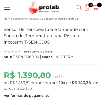
0
0
Home
|
Equipamentos para Laboratórios
|
WeatherHub
Sensor de Temperatura e Umidade com
Sonda de Temperatura para Piscina -
Incoterm T-SEN-0080
Seja o primeiro a avaliar
Marca:
INCOTERM
SKU:
T-SEN-0080.00
R$ 1.390,80
no Pix
ou
R$ 1.433,81
em até
em até
10x
de
R$ 143,38
sem
juros
no cartão
Ver formas de pagamento