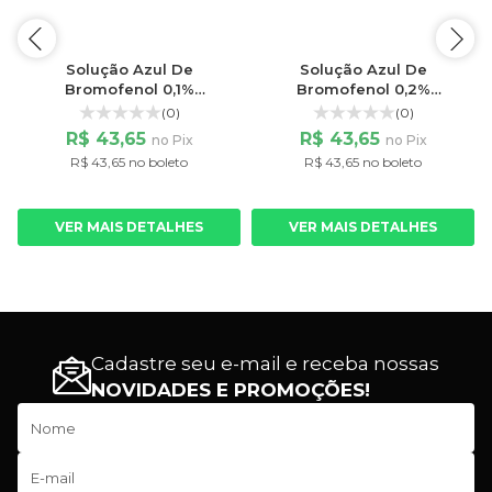
s
Solução Azul De
Solução Azul De
Bromofenol 0,1%
Bromofenol 0,2%
Hidroalcoolica
Hidroalcoolica
(0)
(0)
R$ 43,65
R$ 43,65
no Pix
no Pix
R$ 43,65 no boleto
R$ 43,65 no boleto
VER MAIS DETALHES
VER MAIS DETALHES
Cadastre seu e-mail e receba nossas
NOVIDADES E PROMOÇÕES!