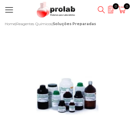
0
0
Home
|
Reagentes Químicos
|
Soluções Preparadas