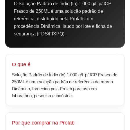
O Solução Padrão de Índio (In) 1.000 g/L p/ ICP
Frasco de 250ML é uma solução padrão de
referência, distribuído pela Prolab com
procedência Dinâmica, laudo por lote e ficha de
segurança (FDS/FISPQ).
O que é
Solução Padrão de Índio (In) 1.000 g/L p/ ICP Frasco de
250ML é uma solução padrão de referência da marca
Dinâmica, fornecido pela Prolab para uso em
laboratório, pesquisa e indústria.
Por que comprar na Prolab