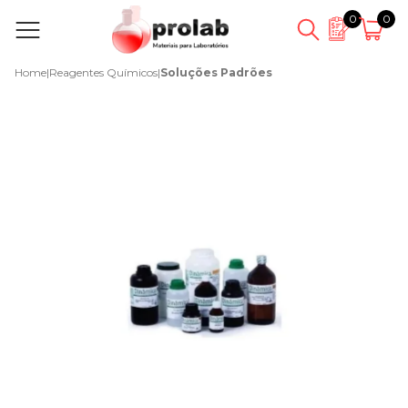
0
0
Home
|
Reagentes Químicos
|
Soluções Padrões