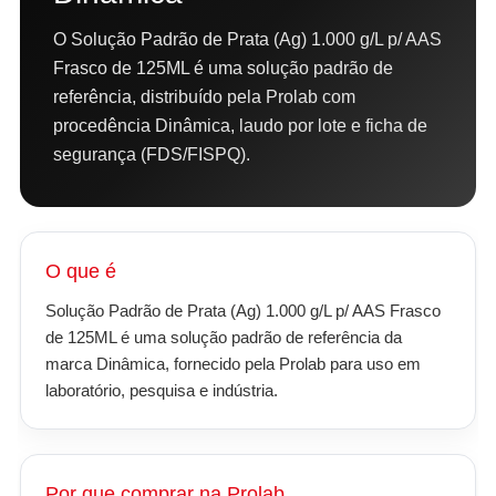
O Solução Padrão de Prata (Ag) 1.000 g/L p/ AAS
Frasco de 125ML é uma solução padrão de
referência, distribuído pela Prolab com
procedência Dinâmica, laudo por lote e ficha de
segurança (FDS/FISPQ).
O que é
Solução Padrão de Prata (Ag) 1.000 g/L p/ AAS Frasco
de 125ML é uma solução padrão de referência da
marca Dinâmica, fornecido pela Prolab para uso em
laboratório, pesquisa e indústria.
Por que comprar na Prolab