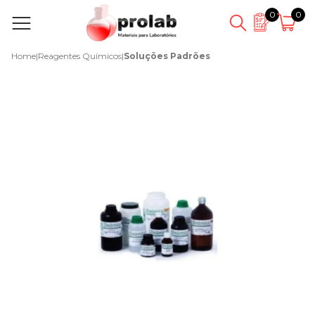
0
0
Home
|
Reagentes Químicos
|
Soluções Padrões