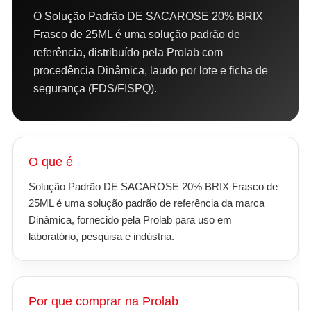
O Solução Padrão DE SACAROSE 20% BRIX
Frasco de 25ML é uma solução padrão de
referência, distribuído pela Prolab com
procedência Dinâmica, laudo por lote e ficha de
segurança (FDS/FISPQ).
O que é
Solução Padrão DE SACAROSE 20% BRIX Frasco de
25ML é uma solução padrão de referência da marca
Dinâmica, fornecido pela Prolab para uso em
laboratório, pesquisa e indústria.
Por que comprar na Prolab