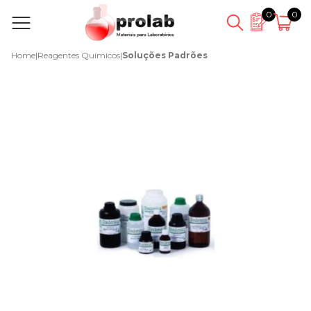
0
0
Home
|
Reagentes Químicos
|
Soluções Padrões