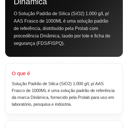
Dinâmica
O Solução Padrão de Silica (SiO2) 1.000 g/L p/
AAS Frasco de 1000ML é uma solução padrão
de referência, distribuído pela Prolab com
procedência Dinâmica, laudo por lote e ficha de
segurança (FDS/FISPQ).
O que é
Solução Padrão de Silica (SiO2) 1.000 g/L p/ AAS
Frasco de 1000ML é uma solução padrão de referência
da marca Dinâmica, fornecido pela Prolab para uso em
laboratório, pesquisa e indústria.