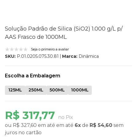
Solução Padrão de Silica (SiO2) 1.000 g/L p/
AAS Frasco de 1000ML
Seja o primeiro a avaliar
Marca:
Dinâmica
SKU:
P.01.0205.075.30.81
Escolha a Embalagem
125ML
250ML
500ML
1000ML
R$ 317,77
no Pix
ou
R$ 327,60
em até
em até
6x
de
R$ 54,60
sem
juros
no cartão