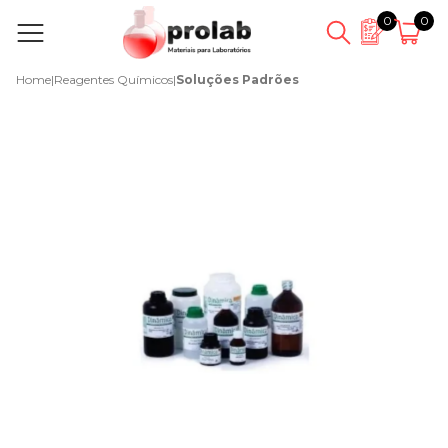
0
0
Home
|
Reagentes Químicos
|
Soluções Padrões