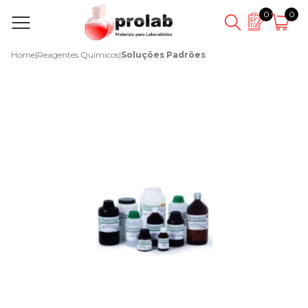
0
0
Home
|
Reagentes Químicos
|
Soluções Padrões