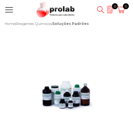
0
0
Home
|
Reagentes Químicos
|
Soluções Padrões