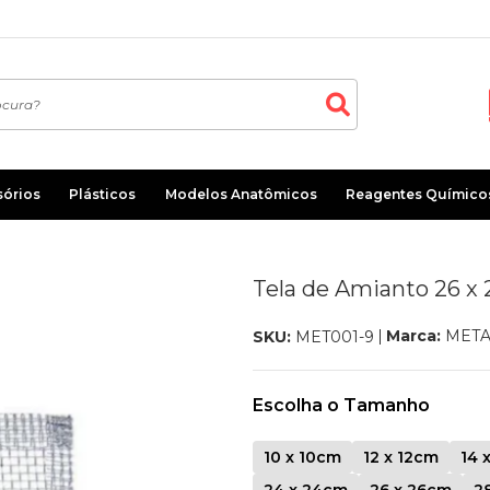
sórios
Plásticos
Modelos Anatômicos
Reagentes Químico
Tela de Amianto 26 x
Marca:
META
SKU:
MET001-9
Escolha o Tamanho
10 x 10cm
12 x 12cm
14 
24 x 24cm
26 x 26cm
2