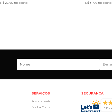
R$ 27,40 no boleto
R$ 31,09 no boleto
SERVIÇOS
SEGURANÇA
Atendimento
Minha Conta
291 av