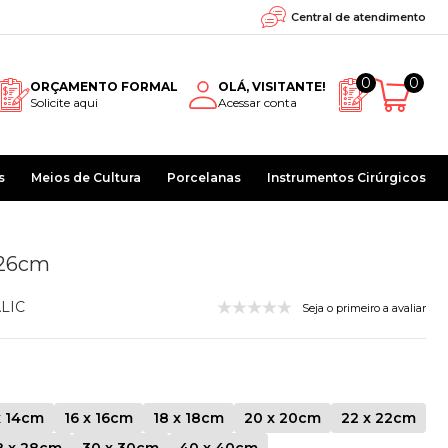
Central de atendimento
0
0
ORÇAMENTO FORMAL
OLÁ, VISITANTE!
Solicite aqui
Acessar conta
s
Meios de Cultura
Porcelanas
Instrumentos Cirúrgicos
 26cm
LIC
Seja o primeiro a avaliar
x 14cm
16 x 16cm
18 x 18cm
20 x 20cm
22 x 22cm
8 x 28cm
30 x 30cm
40 x 40cm