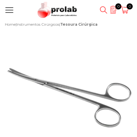
0
0
Home
|
Instrumentos Cirúrgicos
|
Tesoura Cirúrgica