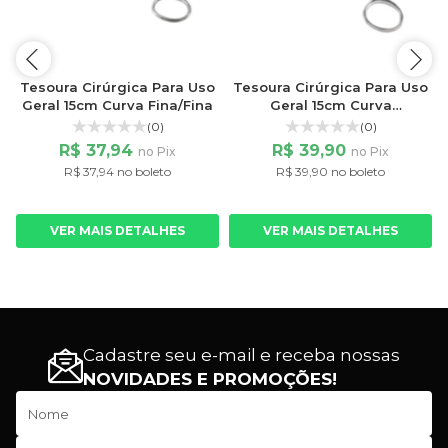
a
Tesoura Cirúrgica Para Uso
Tesoura Cirúrgica Para Uso
Geral 15cm Curva Fina/Fina
Geral 15cm Curva
Fina/Romba
(0)
(0)
R$ 37,94
R$ 39,90
no Pix
no Pix
R$ 37,94 no boleto
R$ 39,90 no boleto
VER MAIS DETALHES
VER MAIS DETALHES
Cadastre seu e-mail e receba nossas
NOVIDADES E PROMOÇÕES!