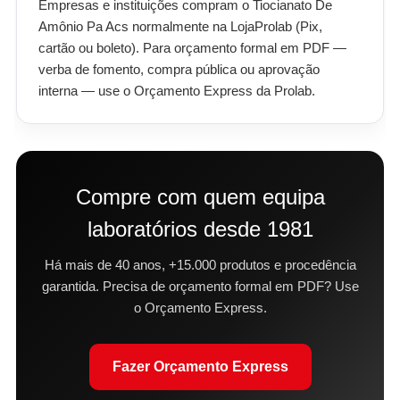
Empresas e instituições compram o Tiocianato De
Amônio Pa Acs normalmente na LojaProlab (Pix,
cartão ou boleto). Para orçamento formal em PDF —
verba de fomento, compra pública ou aprovação
interna — use o Orçamento Express da Prolab.
Compre com quem equipa
laboratórios desde 1981
Há mais de 40 anos, +15.000 produtos e procedência
garantida. Precisa de orçamento formal em PDF? Use
o Orçamento Express.
Fazer Orçamento Express