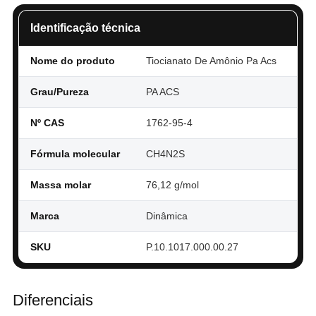
Identificação técnica
Nome do produto
Tiocianato De Amônio Pa Acs
Grau/Pureza
PA ACS
Nº CAS
1762-95-4
Fórmula molecular
CH4N2S
Massa molar
76,12 g/mol
Marca
Dinâmica
SKU
P.10.1017.000.00.27
Diferenciais