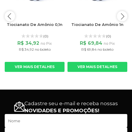
n
Tiocianato De Amônio 0,1n
Tiocianato De Amônio 1n
(0)
(0)
R$ 34,92
R$ 69,84
no Pix
no Pix
R$ 34,92 no boleto
R$ 69,84 no boleto
VER MAIS DETALHES
VER MAIS DETALHES
Cadastre seu e-mail e receba nossas
NOVIDADES E PROMOÇÕES!