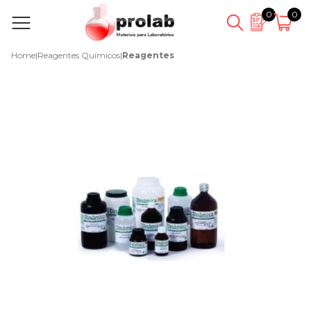
0
0
Home
|
Reagentes Químicos
|
Reagentes